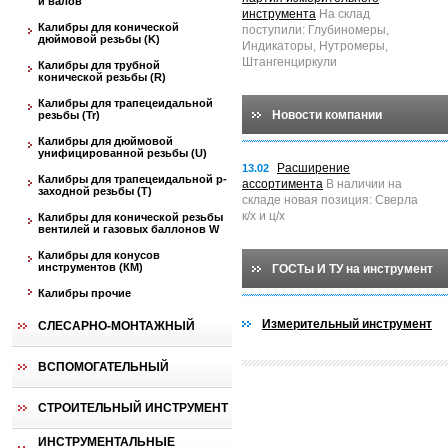
и валов
инструмента
На склад
Калибры для конической
поступили: Глубиномеры,
дюймовой резьбы (K)
Индикаторы, Нутромеры,
Штангенциркули
Калибры для трубной
конической резьбы (R)
Калибры для трапецеидальной
Новости компании
резьбы (Tr)
Калибры для дюймовой
унифицированной резьбы (U)
Расширение
13.02
Калибры для трапецеидальной p-
ассортимента
В наличии на
заходной резьбы (T)
складе новая позиция: Сверла
к/х и ц/х
Калибры для конической резьбы
вентилей и газовых баллонов W
Калибры для конусов
инструментов (КМ)
ГОСТы И ТУ на инструмент
Калибры прочие
Измерительный инструмент
СЛЕСАРНО-МОНТАЖНЫЙ
ВСПОМОГАТЕЛЬНЫЙ
СТРОИТЕЛЬНЫЙ ИНСТРУМЕНТ
ИНСТРУМЕНТАЛЬНЫЕ