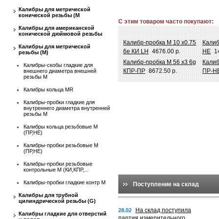
Калибры для метрической
конической резьбы (М
С этим товаром часто покупают:
Калибры для американской
конической дюймовой резьбы
Калибр-пробка М 10 х0.75
Калиб
Калибры для метрической
6e КИ LH
4676.00 р.
НЕ
1
резьбы (М)
Калибр-пробка М 56 х3 6g
Калиб
Калибры-скобы гладкие для
КПР-ПР
8672.50 р.
ПР-Н
внешнего диаметра внешней
резьбы М
Калибры кольца MR
Калибры-пробки гладкие для
внутреннего диаметра внутренней
резьбы М
Калибры кольца резьбовые М
(ПР,НЕ)
Калибры-пробки резьбовые М
(ПР,НЕ)
Калибры-пробки резьбовые
контрольные М (КИ,КПР,...
Калибры-пробки гладкие контр М
Поступление на склад
Калибры для трубной
цилиндрической резьбы (G)
На склад поступила
28.02
Калибры гладкие для отверстий
партия измерительного