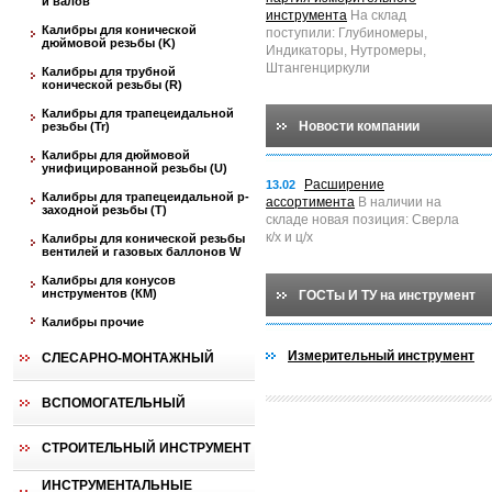
и валов
инструмента
На склад
Калибры для конической
поступили: Глубиномеры,
дюймовой резьбы (K)
Индикаторы, Нутромеры,
Штангенциркули
Калибры для трубной
конической резьбы (R)
Калибры для трапецеидальной
Новости компании
резьбы (Tr)
Калибры для дюймовой
унифицированной резьбы (U)
Расширение
13.02
Калибры для трапецеидальной p-
ассортимента
В наличии на
заходной резьбы (T)
складе новая позиция: Сверла
к/х и ц/х
Калибры для конической резьбы
вентилей и газовых баллонов W
Калибры для конусов
инструментов (КМ)
ГОСТы И ТУ на инструмент
Калибры прочие
Измерительный инструмент
СЛЕСАРНО-МОНТАЖНЫЙ
ВСПОМОГАТЕЛЬНЫЙ
СТРОИТЕЛЬНЫЙ ИНСТРУМЕНТ
ИНСТРУМЕНТАЛЬНЫЕ