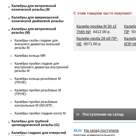
Калибры для метрической
конической резьбы (М
С этим товаром часто покупают:
Калибры для американской
конической дюймовой резьбы
Калибр-пробка М 30 х2
Калибр
Калибры для метрической
7h6h КИ
4412.00 р.
ПР
50
резьбы (М)
Калибр-скоба 28 p6 ПР-
Калиб
Калибры-скобы гладкие для
НЕ
8571.00 р.
КПР-
внешнего диаметра внешней
резьбы М
Калибры кольца MR
Калибры-пробки гладкие для
внутреннего диаметра внутренней
резьбы М
Калибры кольца резьбовые М
(ПР,НЕ)
Калибры-пробки резьбовые М
(ПР,НЕ)
Калибры-пробки резьбовые
контрольные М (КИ,КПР,...
Калибры-пробки гладкие контр М
Поступление на склад
Калибры для трубной
цилиндрической резьбы (G)
На склад поступила
28.02
Калибры гладкие для отверстий
партия измерительного