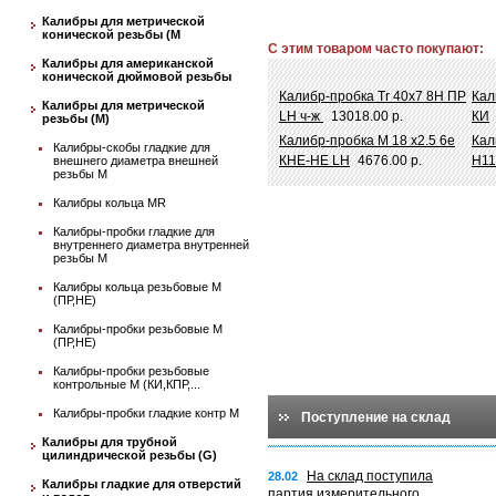
Калибры для метрической
конической резьбы (М
С этим товаром часто покупают:
Калибры для американской
конической дюймовой резьбы
Калибр-пробка Tr 40х7 8Н ПР
Кал
Калибры для метрической
LH ч-ж
13018.00 р.
КИ
резьбы (М)
Калибр-пробка М 18 х2.5 6e
Кал
Калибры-скобы гладкие для
КНЕ-НЕ LH
4676.00 р.
Н11
внешнего диаметра внешней
резьбы М
Калибры кольца MR
Калибры-пробки гладкие для
внутреннего диаметра внутренней
резьбы М
Калибры кольца резьбовые М
(ПР,НЕ)
Калибры-пробки резьбовые М
(ПР,НЕ)
Калибры-пробки резьбовые
контрольные М (КИ,КПР,...
Калибры-пробки гладкие контр М
Поступление на склад
Калибры для трубной
цилиндрической резьбы (G)
На склад поступила
28.02
Калибры гладкие для отверстий
партия измерительного