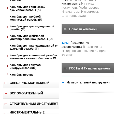
и валов
инструмента
На склад
Калибры для конической
поступили: Глубиномеры,
дюймовой резьбы (K)
Индикаторы, Нутромеры,
Штангенциркули
Калибры для трубной
конической резьбы (R)
Калибры для трапецеидальной
Новости компании
резьбы (Tr)
Калибры для дюймовой
унифицированной резьбы (U)
Расширение
13.02
Калибры для трапецеидальной p-
ассортимента
В наличии на
заходной резьбы (T)
складе новая позиция: Сверла
к/х и ц/х
Калибры для конической резьбы
вентилей и газовых баллонов W
Калибры для конусов
инструментов (КМ)
ГОСТы И ТУ на инструмент
Калибры прочие
Измерительный инструмент
СЛЕСАРНО-МОНТАЖНЫЙ
ВСПОМОГАТЕЛЬНЫЙ
СТРОИТЕЛЬНЫЙ ИНСТРУМЕНТ
ИНСТРУМЕНТАЛЬНЫЕ