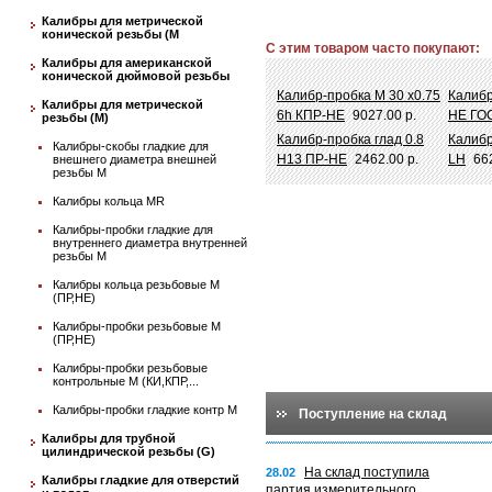
Калибры для метрической
конической резьбы (М
С этим товаром часто покупают:
Калибры для американской
конической дюймовой резьбы
Калибр-пробка М 30 х0.75
Калибр
Калибры для метрической
6h КПР-НЕ
9027.00 р.
НЕ ГО
резьбы (М)
Калибр-пробка глад 0.8
Калибр
Калибры-скобы гладкие для
Н13 ПР-НЕ
2462.00 р.
LH
66
внешнего диаметра внешней
резьбы М
Калибры кольца MR
Калибры-пробки гладкие для
внутреннего диаметра внутренней
резьбы М
Калибры кольца резьбовые М
(ПР,НЕ)
Калибры-пробки резьбовые М
(ПР,НЕ)
Калибры-пробки резьбовые
контрольные М (КИ,КПР,...
Калибры-пробки гладкие контр М
Поступление на склад
Калибры для трубной
цилиндрической резьбы (G)
На склад поступила
28.02
Калибры гладкие для отверстий
партия измерительного