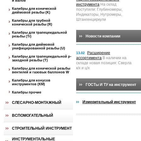
и валов
инструмента
На склад
Калибры для конической
поступили: Глубиномеры,
дюймовой резьбы (K)
Индикаторы, Нутромеры,
Штангенциркули
Калибры для трубной
конической резьбы (R)
Калибры для трапецеидальной
Новости компании
резьбы (Tr)
Калибры для дюймовой
унифицированной резьбы (U)
Расширение
13.02
Калибры для трапецеидальной p-
ассортимента
В наличии на
заходной резьбы (T)
складе новая позиция: Сверла
к/х и ц/х
Калибры для конической резьбы
вентилей и газовых баллонов W
Калибры для конусов
инструментов (КМ)
ГОСТы И ТУ на инструмент
Калибры прочие
Измерительный инструмент
СЛЕСАРНО-МОНТАЖНЫЙ
ВСПОМОГАТЕЛЬНЫЙ
СТРОИТЕЛЬНЫЙ ИНСТРУМЕНТ
ИНСТРУМЕНТАЛЬНЫЕ