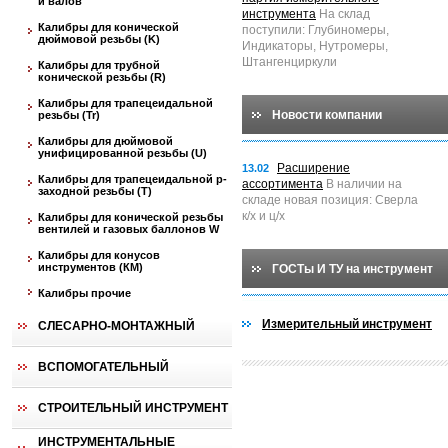
и валов
инструмента
На склад
Калибры для конической
поступили: Глубиномеры,
дюймовой резьбы (K)
Индикаторы, Нутромеры,
Штангенциркули
Калибры для трубной
конической резьбы (R)
Калибры для трапецеидальной
Новости компании
резьбы (Tr)
Калибры для дюймовой
унифицированной резьбы (U)
Расширение
13.02
Калибры для трапецеидальной p-
ассортимента
В наличии на
заходной резьбы (T)
складе новая позиция: Сверла
к/х и ц/х
Калибры для конической резьбы
вентилей и газовых баллонов W
Калибры для конусов
инструментов (КМ)
ГОСТы И ТУ на инструмент
Калибры прочие
Измерительный инструмент
СЛЕСАРНО-МОНТАЖНЫЙ
ВСПОМОГАТЕЛЬНЫЙ
СТРОИТЕЛЬНЫЙ ИНСТРУМЕНТ
ИНСТРУМЕНТАЛЬНЫЕ