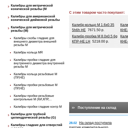
Калибры для метрической
конической резьбы (М
С этим товаром часто покупают:
Калибры для американской
конической дюймовой резьбы
Калибр-кольцо М 1.6х0.35
Кали
Калибры для метрической
5h6h НЕ
7671.50 р.
КНЕ
резьбы (М)
Калибр-пробка М 8.0х0.5 6g
Кали
Калибры-скобы гладкие для
КПР-НЕ LH
5218.00 р.
КНЕ
внешнего диаметра внешней
резьбы М
Калибры кольца MR
Калибры-пробки гладкие для
внутреннего диаметра внутренней
резьбы М
Калибры кольца резьбовые М
(ПР,НЕ)
Калибры-пробки резьбовые М
(ПР,НЕ)
Калибры-пробки резьбовые
контрольные М (КИ,КПР,...
Калибры-пробки гладкие контр М
Поступление на склад
Калибры для трубной
цилиндрической резьбы (G)
На склад поступила
28.02
Калибры гладкие для отверстий
партия измерительного