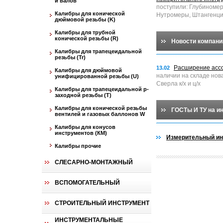
и валов
поступили: Глубиноме
Калибры для конической
Нутромеры, Штангенци
дюймовой резьбы (K)
Калибры для трубной
конической резьбы (R)
Новости компани
Калибры для трапецеидальной
резьбы (Tr)
Расширение асс
13.02
Калибры для дюймовой
наличии на складе нов
унифицированной резьбы (U)
Сверла к/х и ц/х
Калибры для трапецеидальной p-
заходной резьбы (T)
Калибры для конической резьбы
ГОСТы И ТУ на и
вентилей и газовых баллонов W
Калибры для конусов
инструментов (КМ)
Измерительный ин
Калибры прочие
СЛЕСАРНО-МОНТАЖНЫЙ
ВСПОМОГАТЕЛЬНЫЙ
СТРОИТЕЛЬНЫЙ ИНСТРУМЕНТ
ИНСТРУМЕНТАЛЬНЫЕ