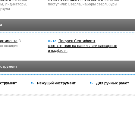
ры, Индикаторы,
поступили: Сверла, наборы сверл, буры
ркули
и
ортимента
В
Получен Сертификат
06.12
ая позиция:
соответствия на напильники слесарные
и надфиля.
нструмент
струмент
Режущий инструмент
Для ручных работ