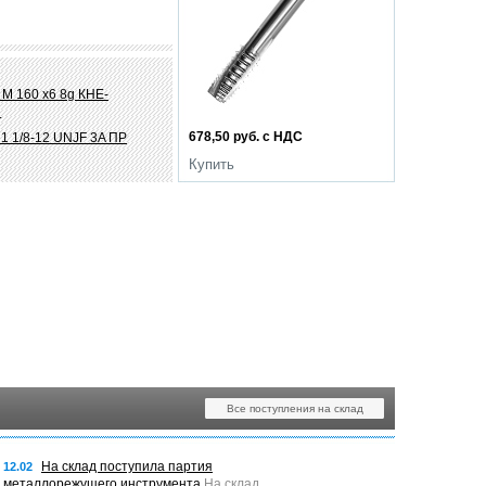
 М 160 х6 8g КНЕ-
.
678,50 руб. с НДС
1 1/8-12 UNJF 3A ПР
Купить
Все поступления на склад
На склад поступила партия
12.02
металлорежущего инструмента
На склад