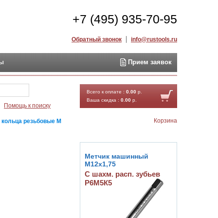
+7 (495) 935-70-95
Обратный звонок
info@rustools.ru
ты
Прием заявок
Найти
Всего к оплате :
0.00
р.
Ваша скидка :
0.00
р.
Помощь к поиску
Корзина
 кольца резьбовые М
Метчик машинный
М12х1,75
С шахм. расп. зубьев
Р6М5К5