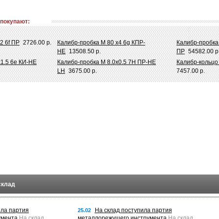
 покупают:
2 6f ПР
2726.00 р.
Калибр-пробка М 80 х4 6g КПР-
Калибр-пробка
НЕ
13508.50 р.
ПР
54582.00 р
х1.5 6e КИ-НЕ
Калибр-пробка М 8.0х0.5 7Н ПР-НЕ
Калибр-кольцо 
LH
3675.00 р.
7457.00 р.
склад
ила партия
На склад поступила партия
25.02
умента
На склад
металлорежущего инструмента
На склад