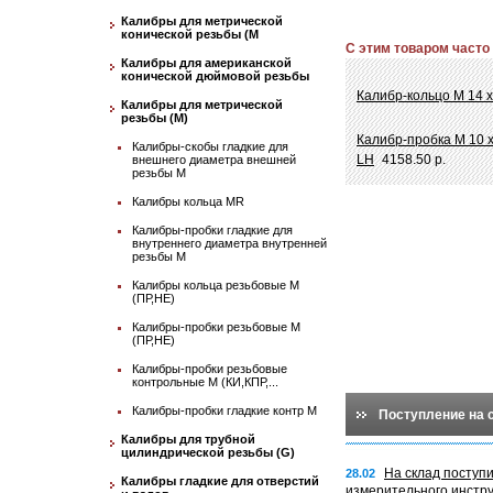
Калибры для метрической
конической резьбы (М
С этим товаром часто
Калибры для американской
конической дюймовой резьбы
Калибр-кольцо М 14 х
Калибры для метрической
резьбы (М)
Калибр-пробка М 10 
Калибры-скобы гладкие для
LH
4158.50 р.
внешнего диаметра внешней
резьбы М
Калибры кольца MR
Калибры-пробки гладкие для
внутреннего диаметра внутренней
резьбы М
Калибры кольца резьбовые М
(ПР,НЕ)
Калибры-пробки резьбовые М
(ПР,НЕ)
Калибры-пробки резьбовые
контрольные М (КИ,КПР,...
Калибры-пробки гладкие контр М
Поступление на 
Калибры для трубной
цилиндрической резьбы (G)
На склад поступ
28.02
Калибры гладкие для отверстий
измерительного инстр