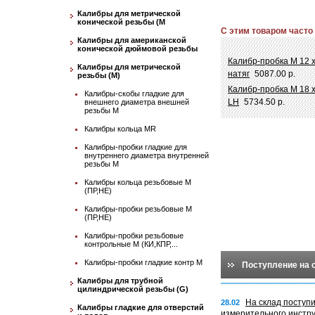
Калибры для метрической
конической резьбы (М
С этим товаром часто
Калибры для американской
конической дюймовой резьбы
Калибр-пробка М 12 
Калибры для метрической
натяг
5087.00 р.
резьбы (М)
Калибр-пробка М 18 
Калибры-скобы гладкие для
LH
5734.50 р.
внешнего диаметра внешней
резьбы М
Калибры кольца MR
Калибры-пробки гладкие для
внутреннего диаметра внутренней
резьбы М
Калибры кольца резьбовые М
(ПР,НЕ)
Калибры-пробки резьбовые М
(ПР,НЕ)
Калибры-пробки резьбовые
контрольные М (КИ,КПР,...
Калибры-пробки гладкие контр М
Поступление на 
Калибры для трубной
цилиндрической резьбы (G)
На склад поступ
28.02
Калибры гладкие для отверстий
измерительного инстр