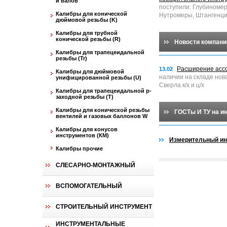
и валов
поступили: Глубиноме
Калибры для конической
Нутромеры, Штангенци
дюймовой резьбы (K)
Калибры для трубной
конической резьбы (R)
Новости компани
Калибры для трапецеидальной
резьбы (Tr)
Расширение асс
13.02
Калибры для дюймовой
наличии на складе нов
унифицированной резьбы (U)
Сверла к/х и ц/х
Калибры для трапецеидальной p-
заходной резьбы (T)
Калибры для конической резьбы
ГОСТы И ТУ на и
вентилей и газовых баллонов W
Калибры для конусов
инструментов (КМ)
Измерительный ин
Калибры прочие
СЛЕСАРНО-МОНТАЖНЫЙ
ВСПОМОГАТЕЛЬНЫЙ
СТРОИТЕЛЬНЫЙ ИНСТРУМЕНТ
ИНСТРУМЕНТАЛЬНЫЕ