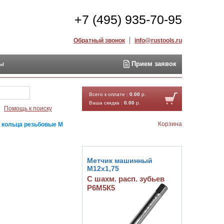
+7 (495) 935-70-95
Обратный звонок
info@rustools.ru
ты
Прием заявок
Найти
Всего к оплате :
0.00
р.
Ваша скидка :
0.00
р.
Помощь к поиску
Корзина
 кольца резьбовые М
Метчик машинный
М12х1,75
С шахм. расп. зубьев
Р6М5К5