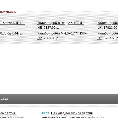
 покупают:
х1.5 2r6e КПР-НЕ
Калибр-пробка глад 2.5 M7 ПР-
Калибр-пробк
НЕ
2127.00 р.
LH
17821.50 
х0.75 6g КИ-НЕ
Калибр-пробка М 4.0х0.7 4h КПР-
Калибр-пробк
ПР
2803.00 р.
НЕ
8737.50 р
склад
ила партия
На склад поступила партия
25.02
умента
На склад
металлорежущего инструмента
На склад