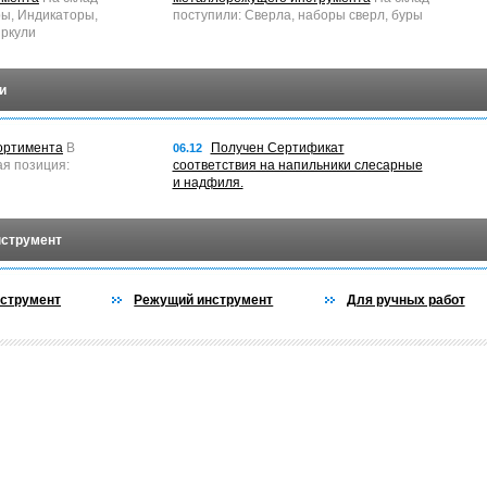
ры, Индикаторы,
поступили: Сверла, наборы сверл, буры
ркули
и
ортимента
В
Получен Сертификат
06.12
ая позиция:
соответствия на напильники слесарные
и надфиля.
нструмент
струмент
Режущий инструмент
Для ручных работ