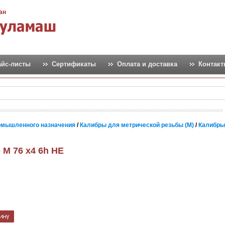
ан
айс-листы
Сертификаты
Оплата и доставка
Контак
омышленного назначения
/
Калибры для метрической резьбы (М)
/
Калибры
 М 76 х4 6h НЕ