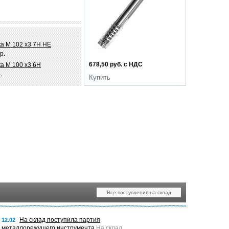
а М 102 х3 7Н НЕ
р.
678,50 руб. с НДС
а М 100 х3 6Н
.
Купить
Все поступления на склад
На склад поступила партия
12.02
металлорежущего инструмента
На склад