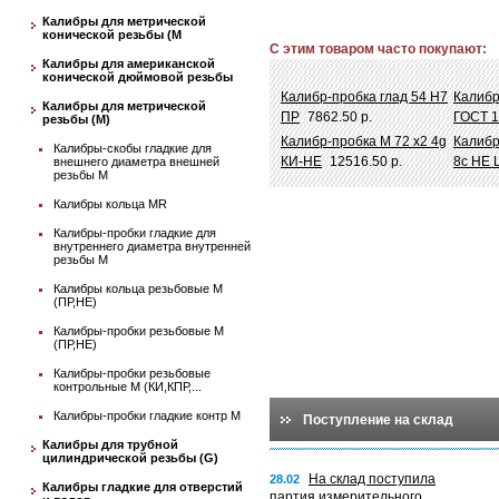
Калибры для метрической
конической резьбы (М
С этим товаром часто покупают:
Калибры для американской
конической дюймовой резьбы
Калибр-пробка глад 54 Н7
Калибр
Калибры для метрической
ПР
7862.50 р.
ГОСТ 
резьбы (М)
Калибр-пробка М 72 х2 4g
Калибр-
Калибры-скобы гладкие для
КИ-НЕ
12516.50 р.
8c НЕ 
внешнего диаметра внешней
резьбы М
Калибры кольца MR
Калибры-пробки гладкие для
внутреннего диаметра внутренней
резьбы М
Калибры кольца резьбовые М
(ПР,НЕ)
Калибры-пробки резьбовые М
(ПР,НЕ)
Калибры-пробки резьбовые
контрольные М (КИ,КПР,...
Калибры-пробки гладкие контр М
Поступление на склад
Калибры для трубной
цилиндрической резьбы (G)
На склад поступила
28.02
Калибры гладкие для отверстий
партия измерительного