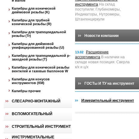
и валов
инструмента
На склад
Калибры для конической
поступили: Глубиномеры,
дюймовой резьбы (K)
Индикаторы, Нутромеры,
Штангенциркули
Калибры для трубной
конической резьбы (R)
Калибры для трапецеидальной
Новости компании
резьбы (Tr)
Калибры для дюймовой
унифицированной резьбы (U)
Расширение
13.02
Калибры для трапецеидальной p-
ассортимента
В наличии на
заходной резьбы (T)
складе новая позиция: Сверла
к/х и ц/х
Калибры для конической резьбы
вентилей и газовых баллонов W
Калибры для конусов
инструментов (КМ)
ГОСТы И ТУ на инструмент
Калибры прочие
Измерительный инструмент
СЛЕСАРНО-МОНТАЖНЫЙ
ВСПОМОГАТЕЛЬНЫЙ
СТРОИТЕЛЬНЫЙ ИНСТРУМЕНТ
ИНСТРУМЕНТАЛЬНЫЕ