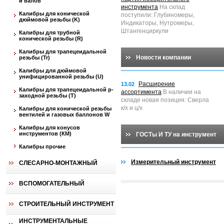
и валов
инструмента
На склад
Калибры для конической
поступили: Глубиномеры,
дюймовой резьбы (K)
Индикаторы, Нутромеры,
Штангенциркули
Калибры для трубной
конической резьбы (R)
Калибры для трапецеидальной
Новости компании
резьбы (Tr)
Калибры для дюймовой
унифицированной резьбы (U)
Расширение
13.02
Калибры для трапецеидальной p-
ассортимента
В наличии на
заходной резьбы (T)
складе новая позиция: Сверла
к/х и ц/х
Калибры для конической резьбы
вентилей и газовых баллонов W
Калибры для конусов
инструментов (КМ)
ГОСТы И ТУ на инструмент
Калибры прочие
Измерительный инструмент
СЛЕСАРНО-МОНТАЖНЫЙ
ВСПОМОГАТЕЛЬНЫЙ
СТРОИТЕЛЬНЫЙ ИНСТРУМЕНТ
ИНСТРУМЕНТАЛЬНЫЕ