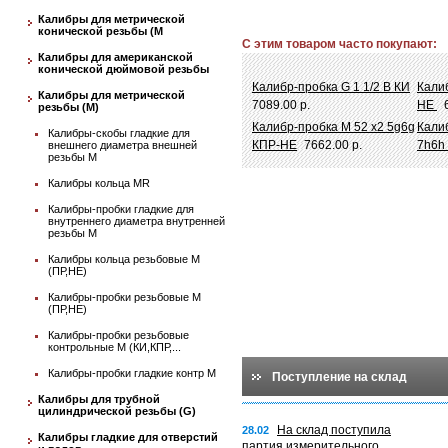
Калибры для метрической
конической резьбы (М
С этим товаром часто покупают:
Калибры для американской
конической дюймовой резьбы
Калибр-пробка G 1 1/2 В КИ
Калиб
Калибры для метрической
7089.00 р.
НЕ
резьбы (М)
Калибр-пробка М 52 х2 5g6g
Кали
Калибры-скобы гладкие для
КПР-НЕ
7662.00 р.
7h6h
внешнего диаметра внешней
резьбы М
Калибры кольца MR
Калибры-пробки гладкие для
внутреннего диаметра внутренней
резьбы М
Калибры кольца резьбовые М
(ПР,НЕ)
Калибры-пробки резьбовые М
(ПР,НЕ)
Калибры-пробки резьбовые
контрольные М (КИ,КПР,...
Калибры-пробки гладкие контр М
Поступление на склад
Калибры для трубной
цилиндрической резьбы (G)
На склад поступила
28.02
Калибры гладкие для отверстий
партия измерительного