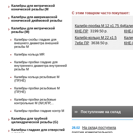
Калибры для метрической
конической резьбы (М
С этим товаром часто покупают:
Калибры для американской
конической дюймовой резьбы
Калибр-пробка М 12 х1.75 4g
Кали
Калибры для метрической
КНЕ-ПР
3199.50 р.
КНЕ-
резьбы (М)
Калибр-кольцо М 22 х1.5
Кали
Калибры-скобы гладкие для
7е6е ПР
3638.50 р.
КНЕ-
внешнего диаметра внешней
резьбы М
Калибры кольца MR
Калибры-пробки гладкие для
внутреннего диаметра внутренней
резьбы М
Калибры кольца резьбовые М
(ПР,НЕ)
Калибры-пробки резьбовые М
(ПР,НЕ)
Калибры-пробки резьбовые
контрольные М (КИ,КПР,...
Калибры-пробки гладкие контр М
Поступление на склад
Калибры для трубной
цилиндрической резьбы (G)
На склад поступила
28.02
Калибры гладкие для отверстий
партия измерительного