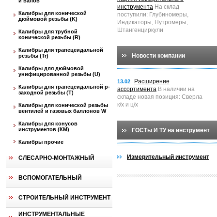
и валов
инструмента
На склад
Калибры для конической
поступили: Глубиномеры,
дюймовой резьбы (K)
Индикаторы, Нутромеры,
Штангенциркули
Калибры для трубной
конической резьбы (R)
Калибры для трапецеидальной
Новости компании
резьбы (Tr)
Калибры для дюймовой
унифицированной резьбы (U)
Расширение
13.02
Калибры для трапецеидальной p-
ассортимента
В наличии на
заходной резьбы (T)
складе новая позиция: Сверла
к/х и ц/х
Калибры для конической резьбы
вентилей и газовых баллонов W
Калибры для конусов
инструментов (КМ)
ГОСТы И ТУ на инструмент
Калибры прочие
Измерительный инструмент
СЛЕСАРНО-МОНТАЖНЫЙ
ВСПОМОГАТЕЛЬНЫЙ
СТРОИТЕЛЬНЫЙ ИНСТРУМЕНТ
ИНСТРУМЕНТАЛЬНЫЕ