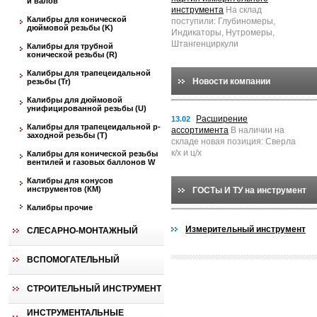
и валов
инструмента
На склад
Калибры для конической
поступили: Глубиномеры,
дюймовой резьбы (K)
Индикаторы, Нутромеры,
Штангенциркули
Калибры для трубной
конической резьбы (R)
Калибры для трапецеидальной
Новости компании
резьбы (Tr)
Калибры для дюймовой
унифицированной резьбы (U)
Расширение
13.02
Калибры для трапецеидальной p-
ассортимента
В наличии на
заходной резьбы (T)
складе новая позиция: Сверла
к/х и ц/х
Калибры для конической резьбы
вентилей и газовых баллонов W
Калибры для конусов
инструментов (КМ)
ГОСТы И ТУ на инструмент
Калибры прочие
Измерительный инструмент
СЛЕСАРНО-МОНТАЖНЫЙ
ВСПОМОГАТЕЛЬНЫЙ
СТРОИТЕЛЬНЫЙ ИНСТРУМЕНТ
ИНСТРУМЕНТАЛЬНЫЕ