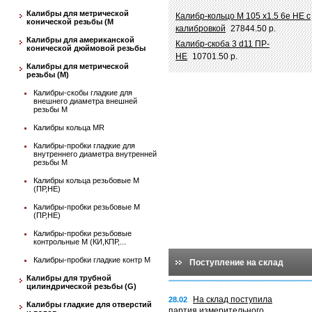
Калибры для метрической
Калибр-кольцо М 105 х1.5 6e НЕ с
конической резьбы (М
калибровкой
27844.50 р.
Калибры для американской
Калибр-скоба 3 d11 ПР-
конической дюймовой резьбы
НЕ
10701.50 р.
Калибры для метрической
резьбы (М)
Калибры-скобы гладкие для
внешнего диаметра внешней
резьбы М
Калибры кольца MR
Калибры-пробки гладкие для
внутреннего диаметра внутренней
резьбы М
Калибры кольца резьбовые М
(ПР,НЕ)
Калибры-пробки резьбовые М
(ПР,НЕ)
Калибры-пробки резьбовые
контрольные М (КИ,КПР,...
Калибры-пробки гладкие контр М
Поступление на склад
Калибры для трубной
цилиндрической резьбы (G)
На склад поступила
28.02
Калибры гладкие для отверстий
партия измерительного