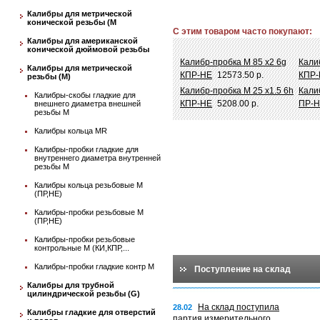
Калибры для метрической
конической резьбы (М
С этим товаром часто покупают:
Калибры для американской
конической дюймовой резьбы
Калибр-пробка М 85 х2 6g
Кали
Калибры для метрической
КПР-НЕ
12573.50 р.
КПР-
резьбы (М)
Калибр-пробка М 25 х1.5 6h
Кали
Калибры-скобы гладкие для
КПР-НЕ
5208.00 р.
ПР-
внешнего диаметра внешней
резьбы М
Калибры кольца MR
Калибры-пробки гладкие для
внутреннего диаметра внутренней
резьбы М
Калибры кольца резьбовые М
(ПР,НЕ)
Калибры-пробки резьбовые М
(ПР,НЕ)
Калибры-пробки резьбовые
контрольные М (КИ,КПР,...
Калибры-пробки гладкие контр М
Поступление на склад
Калибры для трубной
цилиндрической резьбы (G)
На склад поступила
28.02
Калибры гладкие для отверстий
партия измерительного