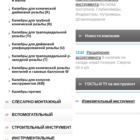
и валов
инструмента
На склад
Калибры для конической
поступили: Глубиномеры,
дюймовой резьбы (K)
Индикаторы, Нутромеры,
Штангенциркули
Калибры для трубной
конической резьбы (R)
Калибры для трапецеидальной
Новости компании
резьбы (Tr)
Калибры для дюймовой
унифицированной резьбы (U)
Расширение
13.02
Калибры для трапецеидальной p-
ассортимента
В наличии на
заходной резьбы (T)
складе новая позиция: Сверла
к/х и ц/х
Калибры для конической резьбы
вентилей и газовых баллонов W
Калибры для конусов
инструментов (КМ)
ГОСТы И ТУ на инструмент
Калибры прочие
Измерительный инструмент
СЛЕСАРНО-МОНТАЖНЫЙ
ВСПОМОГАТЕЛЬНЫЙ
СТРОИТЕЛЬНЫЙ ИНСТРУМЕНТ
ИНСТРУМЕНТАЛЬНЫЕ