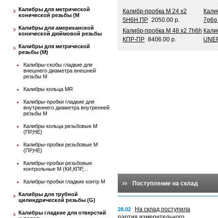
Калибры для метрической
Калибр-пробка М 24 х2
Кали
конической резьбы (М
5Н6Н ПР
2050.00 р.
7g6g
Калибры для американской
Калибр-пробка М 48 х2 7h6h
Кали
конической дюймовой резьбы
КПР-ПР
8406.00 р.
UNEF
Калибры для метрической
резьбы (М)
Калибры-скобы гладкие для
внешнего диаметра внешней
резьбы М
Калибры кольца MR
Калибры-пробки гладкие для
внутреннего диаметра внутренней
резьбы М
Калибры кольца резьбовые М
(ПР,НЕ)
Калибры-пробки резьбовые М
(ПР,НЕ)
Калибры-пробки резьбовые
контрольные М (КИ,КПР,...
Калибры-пробки гладкие контр М
Поступление на склад
Калибры для трубной
цилиндрической резьбы (G)
На склад поступила
28.02
Калибры гладкие для отверстий
партия измерительного