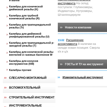
и валов
инструмента
На склад
Калибры для конической
поступили: Глубиномеры,
дюймовой резьбы (K)
Индикаторы, Нутромеры,
Штангенциркули
Калибры для трубной
конической резьбы (R)
Калибры для трапецеидальной
Новости компании
резьбы (Tr)
Калибры для дюймовой
унифицированной резьбы (U)
Расширение
13.02
Калибры для трапецеидальной p-
ассортимента
В наличии на
заходной резьбы (T)
складе новая позиция: Сверла
к/х и ц/х
Калибры для конической резьбы
вентилей и газовых баллонов W
Калибры для конусов
инструментов (КМ)
ГОСТы И ТУ на инструмент
Калибры прочие
Измерительный инструмент
СЛЕСАРНО-МОНТАЖНЫЙ
ВСПОМОГАТЕЛЬНЫЙ
СТРОИТЕЛЬНЫЙ ИНСТРУМЕНТ
ИНСТРУМЕНТАЛЬНЫЕ