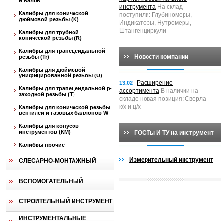
и валов
инструмента
На склад
Калибры для конической
поступили: Глубиномеры,
дюймовой резьбы (K)
Индикаторы, Нутромеры,
Штангенциркули
Калибры для трубной
конической резьбы (R)
Калибры для трапецеидальной
Новости компании
резьбы (Tr)
Калибры для дюймовой
унифицированной резьбы (U)
Расширение
13.02
Калибры для трапецеидальной p-
ассортимента
В наличии на
заходной резьбы (T)
складе новая позиция: Сверла
к/х и ц/х
Калибры для конической резьбы
вентилей и газовых баллонов W
Калибры для конусов
инструментов (КМ)
ГОСТы И ТУ на инструмент
Калибры прочие
Измерительный инструмент
СЛЕСАРНО-МОНТАЖНЫЙ
ВСПОМОГАТЕЛЬНЫЙ
СТРОИТЕЛЬНЫЙ ИНСТРУМЕНТ
ИНСТРУМЕНТАЛЬНЫЕ