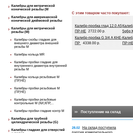
Калибры для метрической
конической резьбы (М
С этим товаром часто покупают:
Калибры для американской
конической дюймовой резьбы
Калибр-пробка глад 12.0 A5
Калиб
Калибры для метрической
ПР-НЕ
2722.00 р.
5g6g 
резьбы (М)
Калибр-пробка G 3/4 А КНЕ-
Калиб
Калибры-скобы гладкие для
ПР
4338.00 р.
ПР-Н
внешнего диаметра внешней
резьбы М
Калибры кольца MR
Калибры-пробки гладкие для
внутреннего диаметра внутренней
резьбы М
Калибры кольца резьбовые М
(ПР,НЕ)
Калибры-пробки резьбовые М
(ПР,НЕ)
Калибры-пробки резьбовые
контрольные М (КИ,КПР,...
Калибры-пробки гладкие контр М
Поступление на склад
Калибры для трубной
цилиндрической резьбы (G)
На склад поступила
28.02
Калибры гладкие для отверстий
партия измерительного