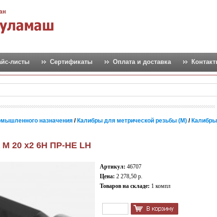
ан
айс-листы
Сертификаты
Оплата и доставка
Контак
омышленного назначения
/
Калибры для метрической резьбы (М)
/
Калибры
 М 20 х2 6Н ПР-НЕ LH
Артикул:
46707
Цена:
2 278,50 р.
Товаров на складе:
1 компл