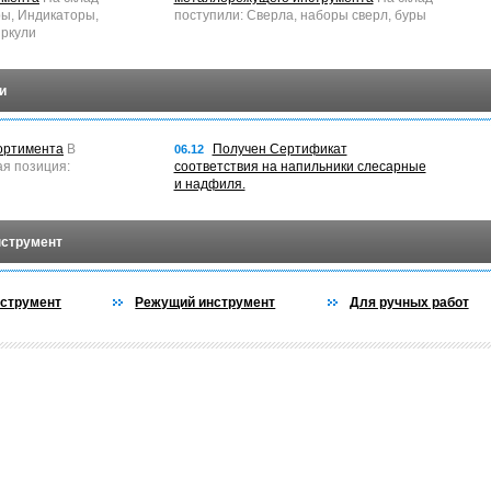
ры, Индикаторы,
поступили: Сверла, наборы сверл, буры
ркули
и
ортимента
В
Получен Сертификат
06.12
ая позиция:
соответствия на напильники слесарные
и надфиля.
нструмент
струмент
Режущий инструмент
Для ручных работ