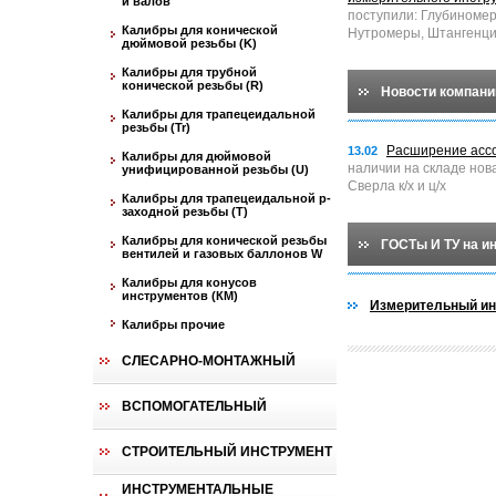
и валов
поступили: Глубиноме
Калибры для конической
Нутромеры, Штангенци
дюймовой резьбы (K)
Калибры для трубной
конической резьбы (R)
Новости компани
Калибры для трапецеидальной
резьбы (Tr)
Расширение асс
13.02
Калибры для дюймовой
наличии на складе нов
унифицированной резьбы (U)
Сверла к/х и ц/х
Калибры для трапецеидальной p-
заходной резьбы (T)
Калибры для конической резьбы
ГОСТы И ТУ на и
вентилей и газовых баллонов W
Калибры для конусов
инструментов (КМ)
Измерительный ин
Калибры прочие
СЛЕСАРНО-МОНТАЖНЫЙ
ВСПОМОГАТЕЛЬНЫЙ
СТРОИТЕЛЬНЫЙ ИНСТРУМЕНТ
ИНСТРУМЕНТАЛЬНЫЕ