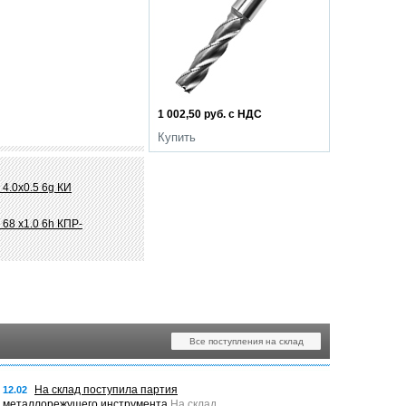
1 002,50 руб. с НДС
Купить
4.0х0.5 6g КИ
68 х1.0 6h КПР-
Все поступления на склад
На склад поступила партия
12.02
металлорежущего инструмента
На склад