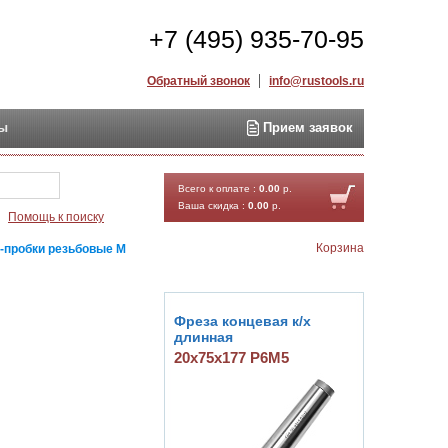
+7 (495) 935-70-95
Обратный звонок
info@rustools.ru
ты
Прием заявок
Найти
Всего к оплате :
0.00
р.
Ваша скидка :
0.00
р.
Помощь к поиску
Корзина
-пробки резьбовые М
Фреза концевая к/х
длинная
20х75х177 Р6М5