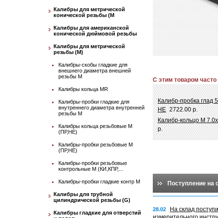
Калибры для метрической
конической резьбы (М
Калибры для американской
конической дюймовой резьбы
Калибры для метрической
резьбы (М)
Калибры-скобы гладкие для
внешнего диаметра внешней
резьбы М
С этим товаром часто
Калибры кольца MR
Калибр-пробка глад 5
Калибры-пробки гладкие для
внутреннего диаметра внутренней
НЕ
2722.00 р.
резьбы М
Калибр-кольцо М 7.0х
Калибры кольца резьбовые М
р.
(ПР,НЕ)
Калибры-пробки резьбовые М
(ПР,НЕ)
Калибры-пробки резьбовые
контрольные М (КИ,КПР,...
Калибры-пробки гладкие контр М
Поступление на 
Калибры для трубной
цилиндрической резьбы (G)
На склад поступ
28.02
Калибры гладкие для отверстий
измерительного инстр