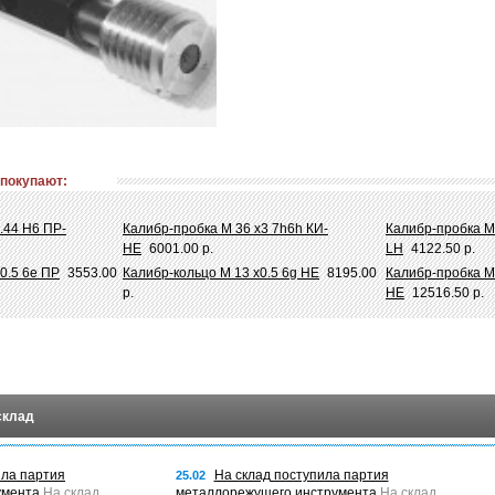
 покупают:
.44 Н6 ПР-
Калибр-пробка М 36 х3 7h6h КИ-
Калибр-пробка М 
НЕ
6001.00 р.
LH
4122.50 р.
0.5 6e ПР
3553.00
Калибр-кольцо М 13 х0.5 6g НЕ
8195.00
Калибр-пробка М 
р.
НЕ
12516.50 р.
склад
ила партия
На склад поступила партия
25.02
умента
На склад
металлорежущего инструмента
На склад