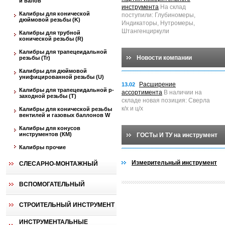
и валов
инструмента
На склад
Калибры для конической
поступили: Глубиномеры,
дюймовой резьбы (K)
Индикаторы, Нутромеры,
Штангенциркули
Калибры для трубной
конической резьбы (R)
Калибры для трапецеидальной
Новости компании
резьбы (Tr)
Калибры для дюймовой
унифицированной резьбы (U)
Расширение
13.02
Калибры для трапецеидальной p-
ассортимента
В наличии на
заходной резьбы (T)
складе новая позиция: Сверла
к/х и ц/х
Калибры для конической резьбы
вентилей и газовых баллонов W
Калибры для конусов
инструментов (КМ)
ГОСТы И ТУ на инструмент
Калибры прочие
Измерительный инструмент
СЛЕСАРНО-МОНТАЖНЫЙ
ВСПОМОГАТЕЛЬНЫЙ
СТРОИТЕЛЬНЫЙ ИНСТРУМЕНТ
ИНСТРУМЕНТАЛЬНЫЕ