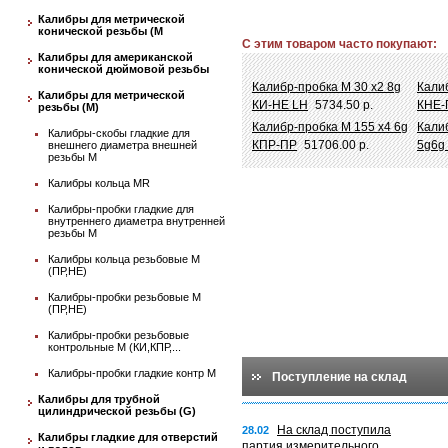
Калибры для метрической
конической резьбы (М
С этим товаром часто покупают:
Калибры для американской
конической дюймовой резьбы
Калибр-пробка М 30 х2 8g
Калиб
Калибры для метрической
КИ-НЕ LH
5734.50 р.
КНЕ-
резьбы (М)
Калибр-пробка М 155 х4 6g
Калиб
Калибры-скобы гладкие для
КПР-ПР
51706.00 р.
5g6g
внешнего диаметра внешней
резьбы М
Калибры кольца MR
Калибры-пробки гладкие для
внутреннего диаметра внутренней
резьбы М
Калибры кольца резьбовые М
(ПР,НЕ)
Калибры-пробки резьбовые М
(ПР,НЕ)
Калибры-пробки резьбовые
контрольные М (КИ,КПР,...
Калибры-пробки гладкие контр М
Поступление на склад
Калибры для трубной
цилиндрической резьбы (G)
На склад поступила
28.02
Калибры гладкие для отверстий
партия измерительного