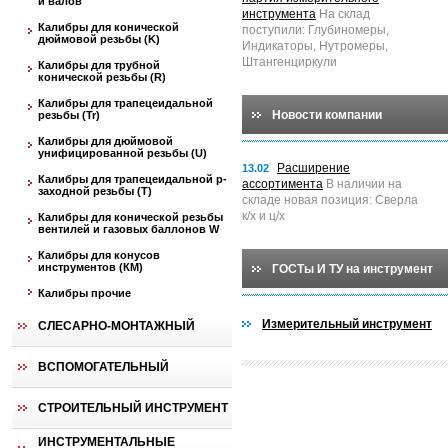
и валов
инструмента
На склад
Калибры для конической
поступили: Глубиномеры,
дюймовой резьбы (K)
Индикаторы, Нутромеры,
Штангенциркули
Калибры для трубной
конической резьбы (R)
Калибры для трапецеидальной
Новости компании
резьбы (Tr)
Калибры для дюймовой
унифицированной резьбы (U)
Расширение
13.02
Калибры для трапецеидальной p-
ассортимента
В наличии на
заходной резьбы (T)
складе новая позиция: Сверла
к/х и ц/х
Калибры для конической резьбы
вентилей и газовых баллонов W
Калибры для конусов
инструментов (КМ)
ГОСТы И ТУ на инструмент
Калибры прочие
Измерительный инструмент
СЛЕСАРНО-МОНТАЖНЫЙ
ВСПОМОГАТЕЛЬНЫЙ
СТРОИТЕЛЬНЫЙ ИНСТРУМЕНТ
ИНСТРУМЕНТАЛЬНЫЕ