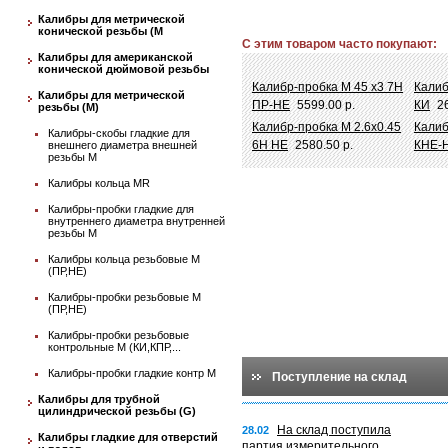
Калибры для метрической
конической резьбы (М
С этим товаром часто покупают:
Калибры для американской
конической дюймовой резьбы
Калибр-пробка М 45 х3 7Н
Калиб
Калибры для метрической
ПР-НЕ
5599.00 р.
КИ
2
резьбы (М)
Калибр-пробка М 2.6х0.45
Калиб
Калибры-скобы гладкие для
6Н НЕ
2580.50 р.
КНЕ-
внешнего диаметра внешней
резьбы М
Калибры кольца MR
Калибры-пробки гладкие для
внутреннего диаметра внутренней
резьбы М
Калибры кольца резьбовые М
(ПР,НЕ)
Калибры-пробки резьбовые М
(ПР,НЕ)
Калибры-пробки резьбовые
контрольные М (КИ,КПР,...
Калибры-пробки гладкие контр М
Поступление на склад
Калибры для трубной
цилиндрической резьбы (G)
На склад поступила
28.02
Калибры гладкие для отверстий
партия измерительного