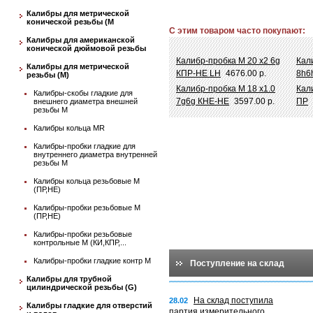
Калибры для метрической
конической резьбы (М
С этим товаром часто покупают:
Калибры для американской
конической дюймовой резьбы
Калибр-пробка М 20 х2 6g
Кал
Калибры для метрической
КПР-НЕ LH
4676.00 р.
8h6
резьбы (М)
Калибр-пробка М 18 х1.0
Кал
Калибры-скобы гладкие для
7g6g КНЕ-НЕ
3597.00 р.
ПР
внешнего диаметра внешней
резьбы М
Калибры кольца MR
Калибры-пробки гладкие для
внутреннего диаметра внутренней
резьбы М
Калибры кольца резьбовые М
(ПР,НЕ)
Калибры-пробки резьбовые М
(ПР,НЕ)
Калибры-пробки резьбовые
контрольные М (КИ,КПР,...
Калибры-пробки гладкие контр М
Поступление на склад
Калибры для трубной
цилиндрической резьбы (G)
На склад поступила
28.02
Калибры гладкие для отверстий
партия измерительного