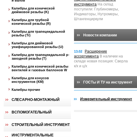
и валов
инструмента
На склад
Калибры для конической
поступили: Глубиномеры,
дюймовой резьбы (K)
Индикаторы, Нутромеры,
Штангенциркули
Калибры для трубной
конической резьбы (R)
Калибры для трапецеидальной
Новости компании
резьбы (Tr)
Калибры для дюймовой
унифицированной резьбы (U)
Расширение
13.02
Калибры для трапецеидальной p-
ассортимента
В наличии на
заходной резьбы (T)
складе новая позиция: Сверла
к/х и ц/х
Калибры для конической резьбы
вентилей и газовых баллонов W
Калибры для конусов
инструментов (КМ)
ГОСТы И ТУ на инструмент
Калибры прочие
Измерительный инструмент
СЛЕСАРНО-МОНТАЖНЫЙ
ВСПОМОГАТЕЛЬНЫЙ
СТРОИТЕЛЬНЫЙ ИНСТРУМЕНТ
ИНСТРУМЕНТАЛЬНЫЕ