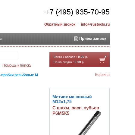
+7 (495) 935-70-95
Обратный звонок
info@rustools.ru
ты
Прием заявок
Найти
Всего к оплате :
0.00
р.
Ваша скидка :
0.00
р.
Помощь к поиску
Корзина
-пробки резьбовые М
Метчик машинный
М12х1,75
С шахм. расп. зубьев
Р6М5К5