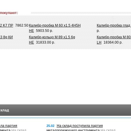
 покупают:
52 K7 ПР
7862.50
Калибр-пробка М 60 х1.5 4Н5Н
Калибр-пробка глад
НЕ
5903.50 р.
р.
х3 8g КИ
Калибр-кольцо М 89 х1.5 6g
Калибр-пробка М 80
НЕ
31833.00 р.
LH
18364.00 р.
склад
ила партия
На склад поступила партия
25.02
умента
На склад
металлорежущего инструмента
На склад