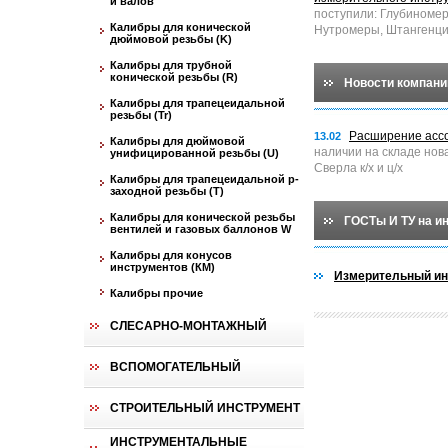
и валов
поступили: Глубиноме
Калибры для конической
Нутромеры, Штангенци
дюймовой резьбы (K)
Калибры для трубной
конической резьбы (R)
Новости компани
Калибры для трапецеидальной
резьбы (Tr)
Расширение асс
13.02
Калибры для дюймовой
наличии на складе нов
унифицированной резьбы (U)
Сверла к/х и ц/х
Калибры для трапецеидальной p-
заходной резьбы (T)
Калибры для конической резьбы
ГОСТы И ТУ на и
вентилей и газовых баллонов W
Калибры для конусов
инструментов (КМ)
Измерительный ин
Калибры прочие
СЛЕСАРНО-МОНТАЖНЫЙ
ВСПОМОГАТЕЛЬНЫЙ
СТРОИТЕЛЬНЫЙ ИНСТРУМЕНТ
ИНСТРУМЕНТАЛЬНЫЕ