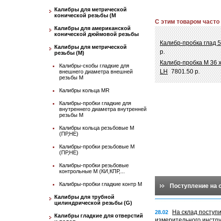
Калибры для метрической
конической резьбы (М
С этим товаром часто
Калибры для американской
конической дюймовой резьбы
Калибр-пробка глад 
Калибры для метрической
р.
резьбы (М)
Калибр-пробка М 36 
Калибры-скобы гладкие для
LH
7801.50 р.
внешнего диаметра внешней
резьбы М
Калибры кольца MR
Калибры-пробки гладкие для
внутреннего диаметра внутренней
резьбы М
Калибры кольца резьбовые М
(ПР,НЕ)
Калибры-пробки резьбовые М
(ПР,НЕ)
Калибры-пробки резьбовые
контрольные М (КИ,КПР,...
Калибры-пробки гладкие контр М
Поступление на 
Калибры для трубной
цилиндрической резьбы (G)
На склад поступ
28.02
Калибры гладкие для отверстий
измерительного инстр