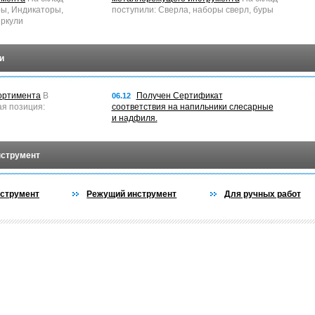
ры, Индикаторы,
поступили: Сверла, наборы сверл, буры
ркули
и
ортимента
В
Получен Сертификат
06.12
ая позиция:
соответствия на напильники слесарные
и надфиля.
нструмент
струмент
Режущий инструмент
Для ручных работ