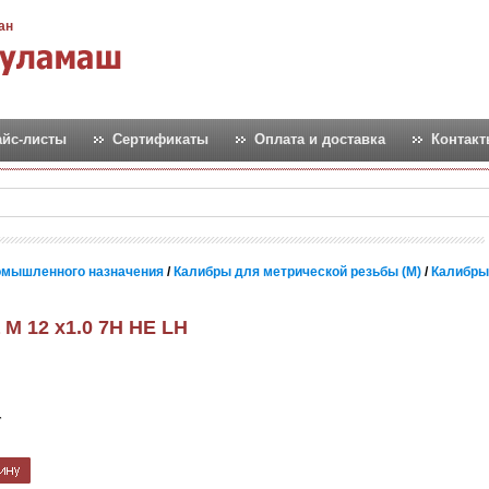
ан
айс-листы
Сертификаты
Оплата и доставка
Контак
омышленного назначения
/
Калибры для метрической резьбы (М)
/
Калибры
М 12 х1.0 7Н НЕ LH
т