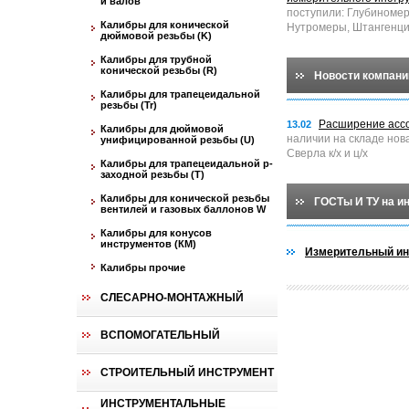
и валов
поступили: Глубиноме
Калибры для конической
Нутромеры, Штангенци
дюймовой резьбы (K)
Калибры для трубной
конической резьбы (R)
Новости компани
Калибры для трапецеидальной
резьбы (Tr)
Расширение асс
13.02
Калибры для дюймовой
наличии на складе нов
унифицированной резьбы (U)
Сверла к/х и ц/х
Калибры для трапецеидальной p-
заходной резьбы (T)
Калибры для конической резьбы
ГОСТы И ТУ на и
вентилей и газовых баллонов W
Калибры для конусов
инструментов (КМ)
Измерительный ин
Калибры прочие
СЛЕСАРНО-МОНТАЖНЫЙ
ВСПОМОГАТЕЛЬНЫЙ
СТРОИТЕЛЬНЫЙ ИНСТРУМЕНТ
ИНСТРУМЕНТАЛЬНЫЕ