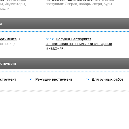
ры, Индикаторы,
поступили: Сверла, наборы сверл, буры
ркули
и
ортимента
В
Получен Сертификат
06.12
ая позиция:
соответствия на напильники слесарные
и надфиля.
нструмент
струмент
Режущий инструмент
Для ручных работ