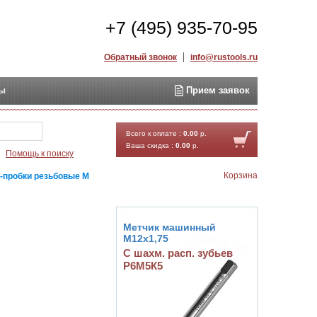
+7 (495) 935-70-95
Обратный звонок
info@rustools.ru
ты
Прием заявок
Найти
Всего к оплате :
0.00
р.
Ваша скидка :
0.00
р.
Помощь к поиску
Корзина
-пробки резьбовые М
Метчик машинный
М12х1,75
С шахм. расп. зубьев
Р6М5К5