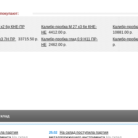
 покупают:
 х2 6g КНЕ-ПР
Калибр-пробка М 27 х3 6e КНЕ-
Калибр-пробка
НЕ
4412.00 р.
10881.00 р.
х3 7H ПР
33715.50 р.
Калибр-пробка глад 0.9 Н11 ПР-
Калибр-пробк
НЕ
2462.00 р.
р.
склад
ила партия
На склад поступила партия
25.02
умента
На склад
металлорежущего инструмента
На склад