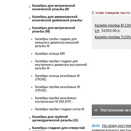
Калибры для метрической
конической резьбы (М
С этим товаром часто
Калибры для американской
конической дюймовой резьбы
Калибр-пробка М 130
Калибры для метрической
LH
31053.00 р.
резьбы (М)
Калибр-пробка Tr105
Калибры-скобы гладкие для
внешнего диаметра внешней
резьбы М
Калибры кольца MR
Калибры-пробки гладкие для
внутреннего диаметра внутренней
резьбы М
Калибры кольца резьбовые М
(ПР,НЕ)
Калибры-пробки резьбовые М
(ПР,НЕ)
Калибры-пробки резьбовые
контрольные М (КИ,КПР,...
Калибры-пробки гладкие контр М
Поступление на 
Калибры для трубной
цилиндрической резьбы (G)
На склад поступ
28.02
Калибры гладкие для отверстий
измерительного инстр