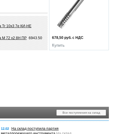
 Tr 10х3 7e КИ-НЕ
678,50 руб. с НДС
а М 72 х2 8Н ПР
6943.50
Купить
Все поступления на склад
На склад поступила партия
12.02
металлорежущего инструмента
На склад