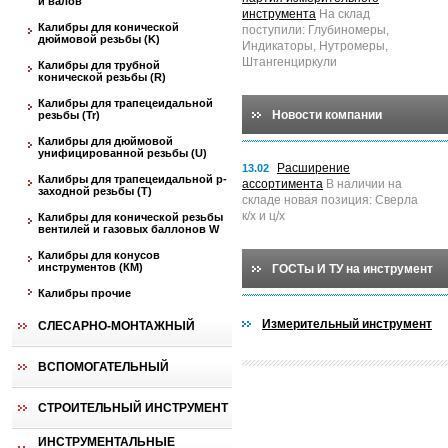
и валов
инструмента
На склад
Калибры для конической
поступили: Глубиномеры,
дюймовой резьбы (K)
Индикаторы, Нутромеры,
Штангенциркули
Калибры для трубной
конической резьбы (R)
Калибры для трапецеидальной
Новости компании
резьбы (Tr)
Калибры для дюймовой
унифицированной резьбы (U)
Расширение
13.02
Калибры для трапецеидальной p-
ассортимента
В наличии на
заходной резьбы (T)
складе новая позиция: Сверла
к/х и ц/х
Калибры для конической резьбы
вентилей и газовых баллонов W
Калибры для конусов
инструментов (КМ)
ГОСТы И ТУ на инструмент
Калибры прочие
Измерительный инструмент
СЛЕСАРНО-МОНТАЖНЫЙ
ВСПОМОГАТЕЛЬНЫЙ
СТРОИТЕЛЬНЫЙ ИНСТРУМЕНТ
ИНСТРУМЕНТАЛЬНЫЕ