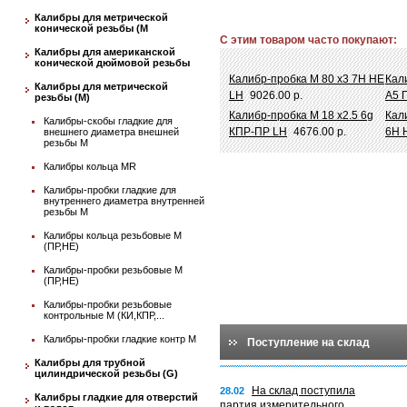
Калибры для метрической
конической резьбы (М
С этим товаром часто покупают:
Калибры для американской
конической дюймовой резьбы
Калибр-пробка М 80 х3 7Н НЕ
Кал
Калибры для метрической
LH
9026.00 р.
A5 
резьбы (М)
Калибр-пробка М 18 х2.5 6g
Кал
Калибры-скобы гладкие для
КПР-ПР LH
4676.00 р.
6Н 
внешнего диаметра внешней
резьбы М
Калибры кольца MR
Калибры-пробки гладкие для
внутреннего диаметра внутренней
резьбы М
Калибры кольца резьбовые М
(ПР,НЕ)
Калибры-пробки резьбовые М
(ПР,НЕ)
Калибры-пробки резьбовые
контрольные М (КИ,КПР,...
Калибры-пробки гладкие контр М
Поступление на склад
Калибры для трубной
цилиндрической резьбы (G)
На склад поступила
28.02
Калибры гладкие для отверстий
партия измерительного