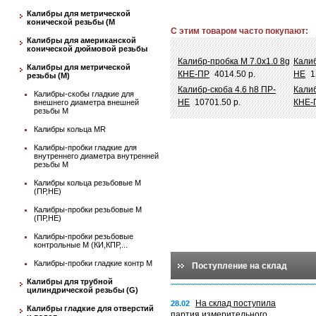
Калибры для метрической
конической резьбы (М
С этим товаром часто покупают:
Калибры для американской
конической дюймовой резьбы
Калибр-пробка М 7.0х1.0 8g
Калиб
Калибры для метрической
КНЕ-ПР
4014.50 р.
НЕ
1
резьбы (М)
Калибр-скоба 4.6 h8 ПР-
Калиб
Калибры-скобы гладкие для
НЕ
10701.50 р.
КНЕ-
внешнего диаметра внешней
резьбы М
Калибры кольца MR
Калибры-пробки гладкие для
внутреннего диаметра внутренней
резьбы М
Калибры кольца резьбовые М
(ПР,НЕ)
Калибры-пробки резьбовые М
(ПР,НЕ)
Калибры-пробки резьбовые
контрольные М (КИ,КПР,...
Калибры-пробки гладкие контр М
Поступление на склад
Калибры для трубной
цилиндрической резьбы (G)
На склад поступила
28.02
Калибры гладкие для отверстий
партия измерительного