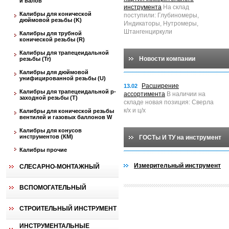
и валов
инструмента
На склад
Калибры для конической
поступили: Глубиномеры,
дюймовой резьбы (K)
Индикаторы, Нутромеры,
Штангенциркули
Калибры для трубной
конической резьбы (R)
Калибры для трапецеидальной
Новости компании
резьбы (Tr)
Калибры для дюймовой
унифицированной резьбы (U)
Расширение
13.02
Калибры для трапецеидальной p-
ассортимента
В наличии на
заходной резьбы (T)
складе новая позиция: Сверла
к/х и ц/х
Калибры для конической резьбы
вентилей и газовых баллонов W
Калибры для конусов
инструментов (КМ)
ГОСТы И ТУ на инструмент
Калибры прочие
Измерительный инструмент
СЛЕСАРНО-МОНТАЖНЫЙ
ВСПОМОГАТЕЛЬНЫЙ
СТРОИТЕЛЬНЫЙ ИНСТРУМЕНТ
ИНСТРУМЕНТАЛЬНЫЕ