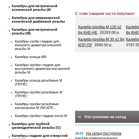
Калибры для метрической
конической резьбы (М
С этим товаром часто покупают:
Калибры для американской
конической дюймовой резьбы
Калибр-пробка М 120 х2
Калибр
Калибры для метрической
6g КНЕ-НЕ
20293.00 р.
8g КНЕ
резьбы (М)
Калибр-пробка М 30 х2 6g
Калибр
Калибры-скобы гладкие для
КПР-ПР
3590.50 р.
3797.50
внешнего диаметра внешней
резьбы М
Калибры кольца MR
Калибры-пробки гладкие для
внутреннего диаметра внутренней
резьбы М
Калибры кольца резьбовые М
(ПР,НЕ)
Калибры-пробки резьбовые М
(ПР,НЕ)
Калибры-пробки резьбовые
контрольные М (КИ,КПР,...
Калибры-пробки гладкие контр М
Поступление на склад
Калибры для трубной
цилиндрической резьбы (G)
На склад поступила
28.02
Калибры гладкие для отверстий
партия измерительного