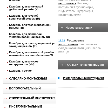
и валов
инструмента
На склад
Калибры для конической
поступили: Глубиномеры,
дюймовой резьбы (K)
Индикаторы, Нутромеры,
Штангенциркули
Калибры для трубной
конической резьбы (R)
Калибры для трапецеидальной
Новости компании
резьбы (Tr)
Калибры для дюймовой
унифицированной резьбы (U)
Расширение
13.02
Калибры для трапецеидальной p-
ассортимента
В наличии на
заходной резьбы (T)
складе новая позиция: Сверла
к/х и ц/х
Калибры для конической резьбы
вентилей и газовых баллонов W
Калибры для конусов
инструментов (КМ)
ГОСТы И ТУ на инструмент
Калибры прочие
Измерительный инструмент
СЛЕСАРНО-МОНТАЖНЫЙ
ВСПОМОГАТЕЛЬНЫЙ
СТРОИТЕЛЬНЫЙ ИНСТРУМЕНТ
ИНСТРУМЕНТАЛЬНЫЕ