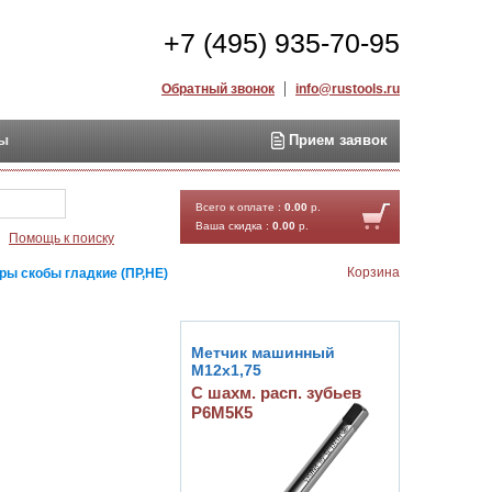
+7 (495) 935-70-95
Обратный звонок
info@rustools.ru
ты
Прием заявок
Найти
Всего к оплате :
0.00
р.
Ваша скидка :
0.00
р.
Помощь к поиску
Корзина
ры скобы гладкие (ПР,НЕ)
Метчик машинный
М12х1,75
С шахм. расп. зубьев
Р6М5К5