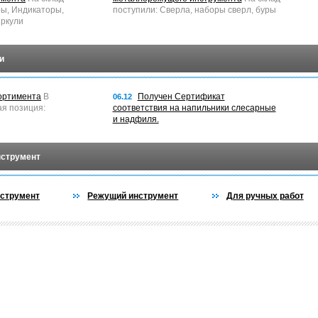
ры, Индикаторы,
поступили: Сверла, наборы сверл, буры
ркули
и
ортимента
В
Получен Сертификат
06.12
ая позиция:
соответствия на напильники слесарные
и надфиля.
нструмент
струмент
Режущий инструмент
Для ручных работ