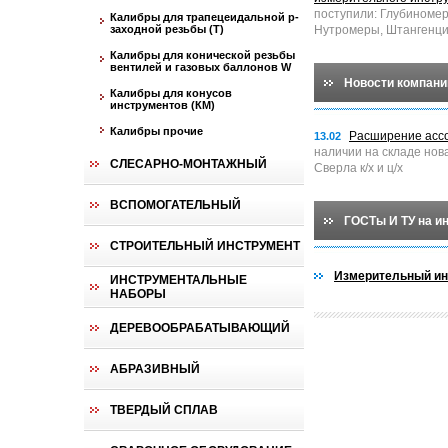
поступили: Глубиноме
Калибры для трапецеидальной p-
заходной резьбы (T)
Нутромеры, Штангенци
Калибры для конической резьбы
вентилей и газовых баллонов W
Новости компани
Калибры для конусов
инструментов (КМ)
Калибры прочие
Расширение асс
13.02
наличии на складе нов
СЛЕСАРНО-МОНТАЖНЫЙ
Сверла к/х и ц/х
ВСПОМОГАТЕЛЬНЫЙ
ГОСТы И ТУ на и
СТРОИТЕЛЬНЫЙ ИНСТРУМЕНТ
Измерительный ин
ИНСТРУМЕНТАЛЬНЫЕ
НАБОРЫ
ДЕРЕВООБРАБАТЫВАЮЩИЙ
АБРАЗИВНЫЙ
ТВЕРДЫЙ СПЛАВ