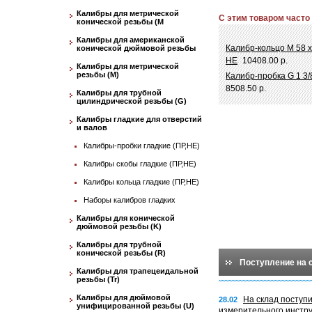
Калибры для метрической
С этим товаром часто
конической резьбы (М
Калибры для американской
Калибр-кольцо М 58 х
конической дюймовой резьбы
НЕ
10408.00 р.
Калибры для метрической
резьбы (М)
Калибр-пробка G 1 3
8508.50 р.
Калибры для трубной
цилиндрической резьбы (G)
Калибры гладкие для отверстий
и валов
Калибры-пробки гладкие (ПР,НЕ)
Калибры скобы гладкие (ПР,НЕ)
Калибры кольца гладкие (ПР,НЕ)
Наборы калибров гладких
Калибры для конической
дюймовой резьбы (K)
Калибры для трубной
конической резьбы (R)
Поступление на 
Калибры для трапецеидальной
резьбы (Tr)
Калибры для дюймовой
На склад поступ
28.02
унифицированной резьбы (U)
измерительного инстр