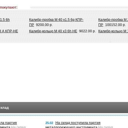
 покупают:
1.5 6h
Калибр-пробка М 40 х1.5 6g КПР-
Калибр-пробка М 
ПР
9200.00 р.
ПР
100152.00 р.
/8 А КПР-НЕ
Калибр-кольцо М 40 х3 6h НЕ
9022.00 р.
Калибр-кольцо М 
склад
ила партия
На склад поступила партия
25.02
умента
На склад
металлорежущего инструмента
На склад