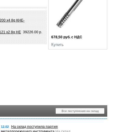
200 х4 8g КНЕ-
121 х2 8g НЕ
39226.00 р.
678,50 руб. с НДС
Купить
Все поступления на склад
На склад поступила партия
12.02
металлорежущего инструмента
На склад