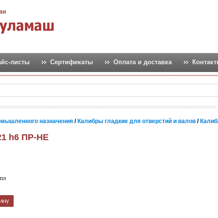
ан
айс-листы
Сертификаты
Оплата и доставка
Контак
омышленного назначения
/
Калибры гладкие для отверстий и валов
/
Калиб
21 h6 ПР-НЕ
пл