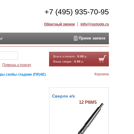
+7 (495) 935-70-95
Обратный звонок
info@rustools.ru
ты
Прием заявок
Найти
Всего к оплате :
0.00
р.
Ваша скидка :
0.00
р.
Помощь к поиску
Корзина
ры скобы гладкие (ПР,НЕ)
Сверло к/х
12 Р6М5