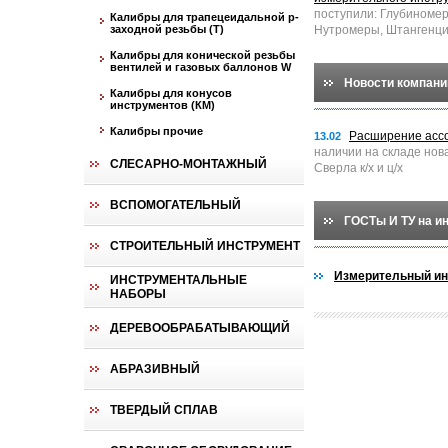
поступили: Глубиноме
Калибры для трапецеидальной p-
заходной резьбы (T)
Нутромеры, Штангенци
Калибры для конической резьбы
вентилей и газовых баллонов W
Новости компани
Калибры для конусов
инструментов (КМ)
Калибры прочие
Расширение асс
13.02
наличии на складе нов
СЛЕСАРНО-МОНТАЖНЫЙ
Сверла к/х и ц/х
ВСПОМОГАТЕЛЬНЫЙ
ГОСТы И ТУ на и
СТРОИТЕЛЬНЫЙ ИНСТРУМЕНТ
Измерительный ин
ИНСТРУМЕНТАЛЬНЫЕ
НАБОРЫ
ДЕРЕВООБРАБАТЫВАЮЩИЙ
АБРАЗИВНЫЙ
ТВЕРДЫЙ СПЛАВ