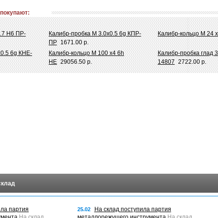
 покупают:
.7 Н6 ПР-
Калибр-пробка М 3.0х0.5 6g КПР-
Калибр-кольцо М 24 х
ПР
1671.00 р.
0.5 6g КНЕ-
Калибр-кольцо М 100 х4 6h
Калибр-пробка глад 
НЕ
29056.50 р.
14807
2722.00 р.
склад
ила партия
На склад поступила партия
25.02
умента
На склад
металлорежущего инструмента
На склад