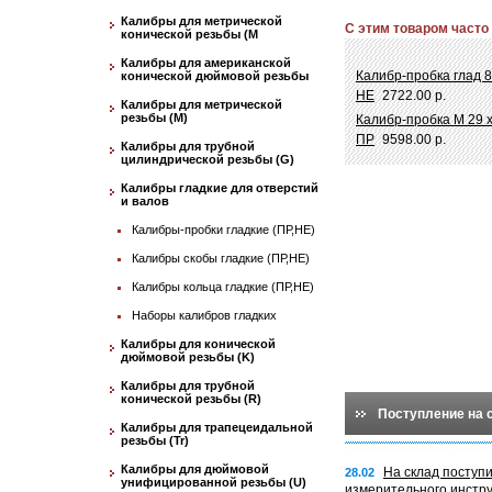
Калибры для метрической
С этим товаром часто
конической резьбы (М
Калибры для американской
Калибр-пробка глад 8
конической дюймовой резьбы
НЕ
2722.00 р.
Калибры для метрической
резьбы (М)
Калибр-пробка М 29 х
ПР
9598.00 р.
Калибры для трубной
цилиндрической резьбы (G)
Калибры гладкие для отверстий
и валов
Калибры-пробки гладкие (ПР,НЕ)
Калибры скобы гладкие (ПР,НЕ)
Калибры кольца гладкие (ПР,НЕ)
Наборы калибров гладких
Калибры для конической
дюймовой резьбы (K)
Калибры для трубной
конической резьбы (R)
Поступление на 
Калибры для трапецеидальной
резьбы (Tr)
Калибры для дюймовой
На склад поступ
28.02
унифицированной резьбы (U)
измерительного инстр