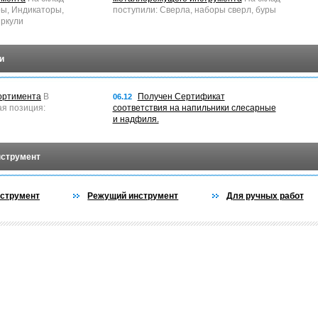
ры, Индикаторы,
поступили: Сверла, наборы сверл, буры
ркули
и
ортимента
В
Получен Сертификат
06.12
ая позиция:
соответствия на напильники слесарные
и надфиля.
нструмент
струмент
Режущий инструмент
Для ручных работ