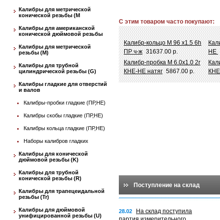
Калибры для метрической
конической резьбы (М
С этим товаром часто покупают:
Калибры для американской
конической дюймовой резьбы
Калибр-кольцо М 96 х1.5 6h
Кал
Калибры для метрической
ПР ч-ж
31637.00 р.
НЕ
резьбы (М)
Калибр-пробка М 6.0х1.0 2r
Кал
Калибры для трубной
КНЕ-НЕ натяг
5867.00 р.
КНЕ
цилиндрической резьбы (G)
Калибры гладкие для отверстий
и валов
Калибры-пробки гладкие (ПР,НЕ)
Калибры скобы гладкие (ПР,НЕ)
Калибры кольца гладкие (ПР,НЕ)
Наборы калибров гладких
Калибры для конической
дюймовой резьбы (K)
Калибры для трубной
конической резьбы (R)
Поступление на склад
Калибры для трапецеидальной
резьбы (Tr)
Калибры для дюймовой
На склад поступила
28.02
унифицированной резьбы (U)
партия измерительного