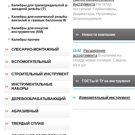
инструмента
На склад
Калибры для трапецеидальной p-
заходной резьбы (T)
поступили: Глубиномеры,
Индикаторы, Нутромеры,
Калибры для конической резьбы
Штангенциркули
вентилей и газовых баллонов W
Калибры для конусов
инструментов (КМ)
Новости компании
Калибры прочие
СЛЕСАРНО-МОНТАЖНЫЙ
Расширение
13.02
ассортимента
В наличии на
складе новая позиция: Сверла
ВСПОМОГАТЕЛЬНЫЙ
к/х и ц/х
СТРОИТЕЛЬНЫЙ ИНСТРУМЕНТ
ГОСТы И ТУ на инструмент
ИНСТРУМЕНТАЛЬНЫЕ
НАБОРЫ
Измерительный инструмент
ДЕРЕВООБРАБАТЫВАЮЩИЙ
АБРАЗИВНЫЙ
ТВЕРДЫЙ СПЛАВ