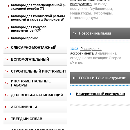
инструмента
На склад
Калибры для трапецеидальной p-
заходной резьбы (T)
поступили: Глубиномеры,
Индикаторы, Нутромеры,
Калибры для конической резьбы
Штангенциркули
вентилей и газовых баллонов W
Калибры для конусов
инструментов (КМ)
Новости компании
Калибры прочие
СЛЕСАРНО-МОНТАЖНЫЙ
Расширение
13.02
ассортимента
В наличии на
складе новая позиция: Сверла
ВСПОМОГАТЕЛЬНЫЙ
к/х и ц/х
СТРОИТЕЛЬНЫЙ ИНСТРУМЕНТ
ГОСТы И ТУ на инструмент
ИНСТРУМЕНТАЛЬНЫЕ
НАБОРЫ
Измерительный инструмент
ДЕРЕВООБРАБАТЫВАЮЩИЙ
АБРАЗИВНЫЙ
ТВЕРДЫЙ СПЛАВ