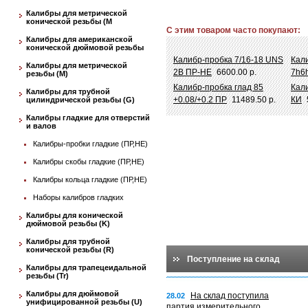
Калибры для метрической
конической резьбы (М
С этим товаром часто покупают:
Калибры для американской
конической дюймовой резьбы
Калибр-пробка 7/16-18 UNS
Кали
Калибры для метрической
2B ПР-НЕ
6600.00 р.
7h6
резьбы (М)
Калибр-пробка глад 85
Кал
Калибры для трубной
+0.08/+0.2 ПР
11489.50 р.
КИ
цилиндрической резьбы (G)
Калибры гладкие для отверстий
и валов
Калибры-пробки гладкие (ПР,НЕ)
Калибры скобы гладкие (ПР,НЕ)
Калибры кольца гладкие (ПР,НЕ)
Наборы калибров гладких
Калибры для конической
дюймовой резьбы (K)
Калибры для трубной
конической резьбы (R)
Поступление на склад
Калибры для трапецеидальной
резьбы (Tr)
Калибры для дюймовой
На склад поступила
28.02
унифицированной резьбы (U)
партия измерительного