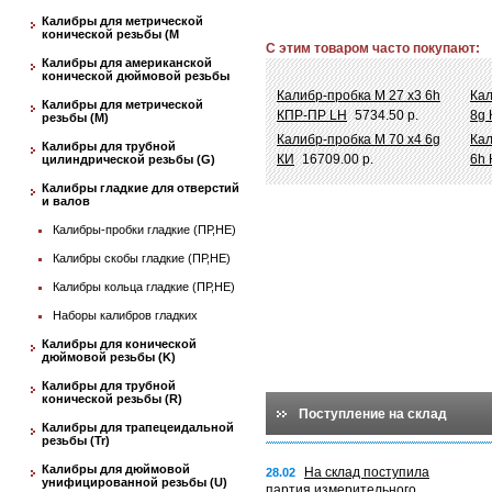
Калибры для метрической
конической резьбы (М
С этим товаром часто покупают:
Калибры для американской
конической дюймовой резьбы
Калибр-пробка М 27 х3 6h
Кал
Калибры для метрической
КПР-ПР LH
5734.50 р.
8g 
резьбы (М)
Калибр-пробка М 70 х4 6g
Кал
Калибры для трубной
КИ
16709.00 р.
6h
цилиндрической резьбы (G)
Калибры гладкие для отверстий
и валов
Калибры-пробки гладкие (ПР,НЕ)
Калибры скобы гладкие (ПР,НЕ)
Калибры кольца гладкие (ПР,НЕ)
Наборы калибров гладких
Калибры для конической
дюймовой резьбы (K)
Калибры для трубной
конической резьбы (R)
Поступление на склад
Калибры для трапецеидальной
резьбы (Tr)
Калибры для дюймовой
На склад поступила
28.02
унифицированной резьбы (U)
партия измерительного