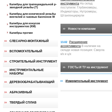
инструмента
На склад
Калибры для трапецеидальной p-
заходной резьбы (T)
поступили: Глубиномеры,
Индикаторы, Нутромеры,
Калибры для конической резьбы
Штангенциркули
вентилей и газовых баллонов W
Калибры для конусов
инструментов (КМ)
Новости компании
Калибры прочие
СЛЕСАРНО-МОНТАЖНЫЙ
Расширение
13.02
ассортимента
В наличии на
складе новая позиция: Сверла
ВСПОМОГАТЕЛЬНЫЙ
к/х и ц/х
СТРОИТЕЛЬНЫЙ ИНСТРУМЕНТ
ГОСТы И ТУ на инструмент
ИНСТРУМЕНТАЛЬНЫЕ
НАБОРЫ
Измерительный инструмент
ДЕРЕВООБРАБАТЫВАЮЩИЙ
АБРАЗИВНЫЙ
ТВЕРДЫЙ СПЛАВ