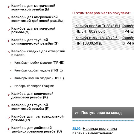
Калибры для метрической
конической резьбы (М
С этим товаром часто покупают:
Калибры для американской
конической дюймовой резьбы
Калибр-пробка Tr 28х2 8Н
Калибр
Калибры для метрической
НЕ LH
8029.00 р.
ПР-НЕ
резьбы (М)
Калибр-кольцо М 40 х2 6g
Калибр
Калибры для трубной
ПР
10830.50 р.
КПР-П
цилиндрической резьбы (G)
Калибры гладкие для отверстий
и валов
Калибры-пробки гладкие (ПР,НЕ)
Калибры скобы гладкие (ПР,НЕ)
Калибры кольца гладкие (ПР,НЕ)
Наборы калибров гладких
Калибры для конической
дюймовой резьбы (K)
Калибры для трубной
конической резьбы (R)
Поступление на склад
Калибры для трапецеидальной
резьбы (Tr)
Калибры для дюймовой
На склад поступила
28.02
унифицированной резьбы (U)
партия измерительного