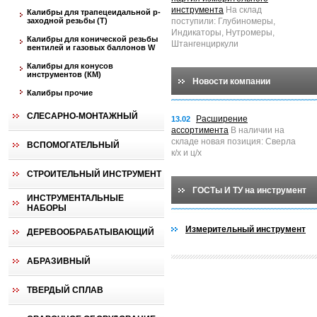
инструмента
На склад
Калибры для трапецеидальной p-
заходной резьбы (T)
поступили: Глубиномеры,
Индикаторы, Нутромеры,
Калибры для конической резьбы
Штангенциркули
вентилей и газовых баллонов W
Калибры для конусов
инструментов (КМ)
Новости компании
Калибры прочие
СЛЕСАРНО-МОНТАЖНЫЙ
Расширение
13.02
ассортимента
В наличии на
складе новая позиция: Сверла
ВСПОМОГАТЕЛЬНЫЙ
к/х и ц/х
СТРОИТЕЛЬНЫЙ ИНСТРУМЕНТ
ГОСТы И ТУ на инструмент
ИНСТРУМЕНТАЛЬНЫЕ
НАБОРЫ
Измерительный инструмент
ДЕРЕВООБРАБАТЫВАЮЩИЙ
АБРАЗИВНЫЙ
ТВЕРДЫЙ СПЛАВ