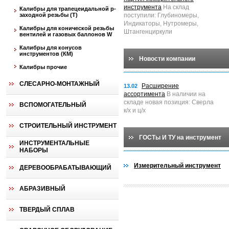
инструмента
На склад
Калибры для трапецеидальной p-
заходной резьбы (T)
поступили: Глубиномеры,
Индикаторы, Нутромеры,
Калибры для конической резьбы
Штангенциркули
вентилей и газовых баллонов W
Калибры для конусов
инструментов (КМ)
Новости компании
Калибры прочие
СЛЕСАРНО-МОНТАЖНЫЙ
Расширение
13.02
ассортимента
В наличии на
складе новая позиция: Сверла
ВСПОМОГАТЕЛЬНЫЙ
к/х и ц/х
СТРОИТЕЛЬНЫЙ ИНСТРУМЕНТ
ГОСТы И ТУ на инструмент
ИНСТРУМЕНТАЛЬНЫЕ
НАБОРЫ
Измерительный инструмент
ДЕРЕВООБРАБАТЫВАЮЩИЙ
АБРАЗИВНЫЙ
ТВЕРДЫЙ СПЛАВ