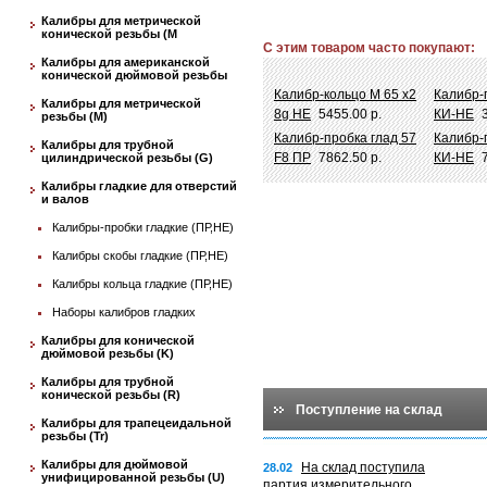
Калибры для метрической
конической резьбы (М
С этим товаром часто покупают:
Калибры для американской
конической дюймовой резьбы
Калибр-кольцо М 65 х2
Калибр-
Калибры для метрической
8g НЕ
5455.00 р.
КИ-НЕ
резьбы (М)
Калибр-пробка глад 57
Калибр-п
Калибры для трубной
F8 ПР
7862.50 р.
КИ-НЕ
цилиндрической резьбы (G)
Калибры гладкие для отверстий
и валов
Калибры-пробки гладкие (ПР,НЕ)
Калибры скобы гладкие (ПР,НЕ)
Калибры кольца гладкие (ПР,НЕ)
Наборы калибров гладких
Калибры для конической
дюймовой резьбы (K)
Калибры для трубной
конической резьбы (R)
Поступление на склад
Калибры для трапецеидальной
резьбы (Tr)
Калибры для дюймовой
На склад поступила
28.02
унифицированной резьбы (U)
партия измерительного