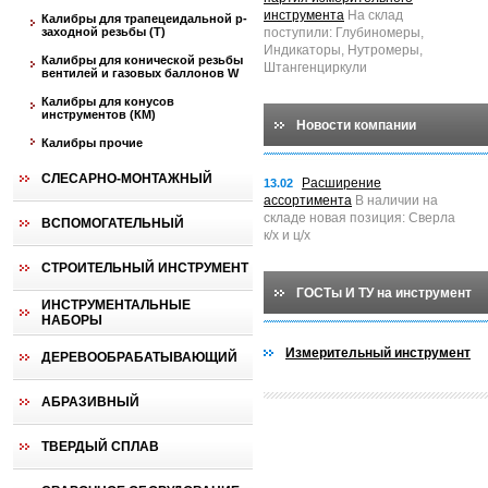
инструмента
На склад
Калибры для трапецеидальной p-
заходной резьбы (T)
поступили: Глубиномеры,
Индикаторы, Нутромеры,
Калибры для конической резьбы
Штангенциркули
вентилей и газовых баллонов W
Калибры для конусов
инструментов (КМ)
Новости компании
Калибры прочие
СЛЕСАРНО-МОНТАЖНЫЙ
Расширение
13.02
ассортимента
В наличии на
складе новая позиция: Сверла
ВСПОМОГАТЕЛЬНЫЙ
к/х и ц/х
СТРОИТЕЛЬНЫЙ ИНСТРУМЕНТ
ГОСТы И ТУ на инструмент
ИНСТРУМЕНТАЛЬНЫЕ
НАБОРЫ
Измерительный инструмент
ДЕРЕВООБРАБАТЫВАЮЩИЙ
АБРАЗИВНЫЙ
ТВЕРДЫЙ СПЛАВ