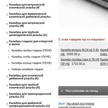
Калибры для метрической
конической резьбы (М
Калибры для американской
конической дюймовой резьбы
Калибры для метрической
резьбы (М)
Калибры для трубной
цилиндрической резьбы (G)
С этим товаром часто покупают:
Калибры гладкие для отверстий
и валов
Калибр-кольцо М 24 х1.5 4h
Калиб
Калибры-пробки гладкие (ПР,НЕ)
НЕ
3956.00 р.
5g6g
Калибры скобы гладкие (ПР,НЕ)
Калибр-пробка глад 6.78 Н9
Калиб
Калибры кольца гладкие (ПР,НЕ)
ПР-НЕ
2722.00 р.
КПР-
Наборы калибров гладких
Калибры для конической
дюймовой резьбы (K)
Калибры для трубной
конической резьбы (R)
Поступление на склад
Калибры для трапецеидальной
резьбы (Tr)
Калибры для дюймовой
На склад поступила
28.02
унифицированной резьбы (U)
партия измерительного