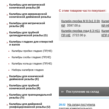
Калибры для метрической
конической резьбы (М
С этим товаром часто покупают:
Калибры для американской
конической дюймовой резьбы
Калибр-пробка М 8.0х1.0 6h
Калиб
Калибры для метрической
КИ
3597.00 р.
КИ-Н
резьбы (М)
Калибр-пробка глад 6.3 Н11
Кали
Калибры для трубной
ПР-НЕ
2722.00 р.
КПР-
цилиндрической резьбы (G)
Калибры гладкие для отверстий
и валов
Калибры-пробки гладкие (ПР,НЕ)
Калибры скобы гладкие (ПР,НЕ)
Калибры кольца гладкие (ПР,НЕ)
Наборы калибров гладких
Калибры для конической
дюймовой резьбы (K)
Калибры для трубной
конической резьбы (R)
Поступление на склад
Калибры для трапецеидальной
резьбы (Tr)
Калибры для дюймовой
На склад поступила
28.02
унифицированной резьбы (U)
партия измерительного