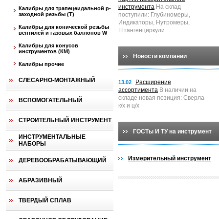
инструмента
На склад
Калибры для трапецеидальной p-
заходной резьбы (T)
поступили: Глубиномеры,
Индикаторы, Нутромеры,
Калибры для конической резьбы
Штангенциркули
вентилей и газовых баллонов W
Калибры для конусов
инструментов (КМ)
Новости компании
Калибры прочие
СЛЕСАРНО-МОНТАЖНЫЙ
Расширение
13.02
ассортимента
В наличии на
складе новая позиция: Сверла
ВСПОМОГАТЕЛЬНЫЙ
к/х и ц/х
СТРОИТЕЛЬНЫЙ ИНСТРУМЕНТ
ГОСТы И ТУ на инструмент
ИНСТРУМЕНТАЛЬНЫЕ
НАБОРЫ
Измерительный инструмент
ДЕРЕВООБРАБАТЫВАЮЩИЙ
АБРАЗИВНЫЙ
ТВЕРДЫЙ СПЛАВ