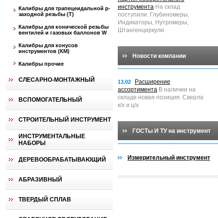
инструмента
На склад
Калибры для трапецеидальной p-
заходной резьбы (T)
поступили: Глубиномеры,
Индикаторы, Нутромеры,
Калибры для конической резьбы
Штангенциркули
вентилей и газовых баллонов W
Калибры для конусов
инструментов (КМ)
Новости компании
Калибры прочие
СЛЕСАРНО-МОНТАЖНЫЙ
Расширение
13.02
ассортимента
В наличии на
складе новая позиция: Сверла
ВСПОМОГАТЕЛЬНЫЙ
к/х и ц/х
СТРОИТЕЛЬНЫЙ ИНСТРУМЕНТ
ГОСТы И ТУ на инструмент
ИНСТРУМЕНТАЛЬНЫЕ
НАБОРЫ
Измерительный инструмент
ДЕРЕВООБРАБАТЫВАЮЩИЙ
АБРАЗИВНЫЙ
ТВЕРДЫЙ СПЛАВ