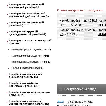
Калибры для метрической
конической резьбы (М
С этим товаром часто покупают:
Калибры для американской
конической дюймовой резьбы
Калибр-пробка глад 4.6 Н13
Калиб
Калибры для метрической
ПР-НЕ
2722.00 р.
КПР-
резьбы (М)
Калибр-пробка М 30 х2 8h
Калиб
Калибры для трубной
КИ
4412.00 р.
КПР-
цилиндрической резьбы (G)
Калибры гладкие для отверстий
и валов
Калибры-пробки гладкие (ПР,НЕ)
Калибры скобы гладкие (ПР,НЕ)
Калибры кольца гладкие (ПР,НЕ)
Наборы калибров гладких
Калибры для конической
дюймовой резьбы (K)
Калибры для трубной
конической резьбы (R)
Поступление на склад
Калибры для трапецеидальной
резьбы (Tr)
Калибры для дюймовой
На склад поступила
28.02
унифицированной резьбы (U)
партия измерительного