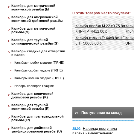
Калибры для метрической
конической резьбы (М
С этим товаром часто покупают:
Калибры для американской
конической дюймовой резьбы
Калибр-пробка М 22 х0.75 8g
Кали
Калибры для метрической
КПР-ПР
4412.00 р.
7h6h
резьбы (М)
Калибр-кольцо Tr 44х8 8c НЕ
Кали
Калибры для трубной
LH
50068.00 р.
UNF 
цилиндрической резьбы (G)
Калибры гладкие для отверстий
и валов
Калибры-пробки гладкие (ПР,НЕ)
Калибры скобы гладкие (ПР,НЕ)
Калибры кольца гладкие (ПР,НЕ)
Наборы калибров гладких
Калибры для конической
дюймовой резьбы (K)
Калибры для трубной
конической резьбы (R)
Поступление на склад
Калибры для трапецеидальной
резьбы (Tr)
Калибры для дюймовой
На склад поступила
28.02
унифицированной резьбы (U)
партия измерительного