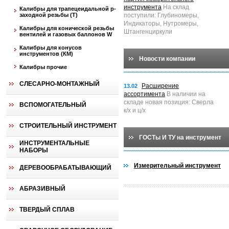
инструмента
На склад
Калибры для трапецеидальной p-
заходной резьбы (T)
поступили: Глубиномеры,
Индикаторы, Нутромеры,
Калибры для конической резьбы
Штангенциркули
вентилей и газовых баллонов W
Калибры для конусов
инструментов (КМ)
Новости компании
Калибры прочие
СЛЕСАРНО-МОНТАЖНЫЙ
Расширение
13.02
ассортимента
В наличии на
складе новая позиция: Сверла
ВСПОМОГАТЕЛЬНЫЙ
к/х и ц/х
СТРОИТЕЛЬНЫЙ ИНСТРУМЕНТ
ГОСТы И ТУ на инструмент
ИНСТРУМЕНТАЛЬНЫЕ
НАБОРЫ
Измерительный инструмент
ДЕРЕВООБРАБАТЫВАЮЩИЙ
АБРАЗИВНЫЙ
ТВЕРДЫЙ СПЛАВ