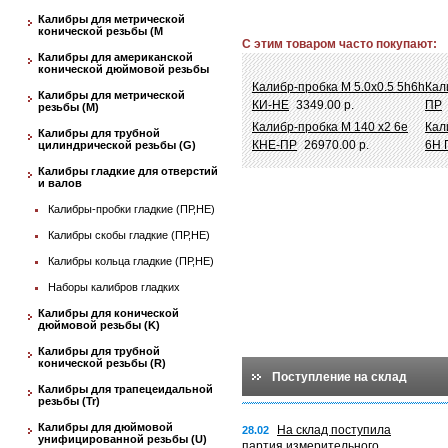
Калибры для метрической
конической резьбы (М
С этим товаром часто покупают:
Калибры для американской
конической дюймовой резьбы
Калибр-пробка М 5.0х0.5 5h6h
Кал
Калибры для метрической
КИ-НЕ
3349.00 р.
ПР
резьбы (М)
Калибр-пробка М 140 х2 6e
Кал
Калибры для трубной
КНЕ-ПР
26970.00 р.
6Н 
цилиндрической резьбы (G)
Калибры гладкие для отверстий
и валов
Калибры-пробки гладкие (ПР,НЕ)
Калибры скобы гладкие (ПР,НЕ)
Калибры кольца гладкие (ПР,НЕ)
Наборы калибров гладких
Калибры для конической
дюймовой резьбы (K)
Калибры для трубной
конической резьбы (R)
Поступление на склад
Калибры для трапецеидальной
резьбы (Tr)
Калибры для дюймовой
На склад поступила
28.02
унифицированной резьбы (U)
партия измерительного