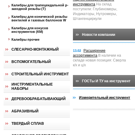
инструмента
На склад
Калибры для трапецеидальной p-
заходной резьбы (T)
поступили: Глубиномеры,
Индикаторы, Нутромеры,
Калибры для конической резьбы
Штангенциркули
вентилей и газовых баллонов W
Калибры для конусов
инструментов (КМ)
Новости компании
Калибры прочие
СЛЕСАРНО-МОНТАЖНЫЙ
Расширение
13.02
ассортимента
В наличии на
складе новая позиция: Сверла
ВСПОМОГАТЕЛЬНЫЙ
к/х и ц/х
СТРОИТЕЛЬНЫЙ ИНСТРУМЕНТ
ГОСТы И ТУ на инструмент
ИНСТРУМЕНТАЛЬНЫЕ
НАБОРЫ
Измерительный инструмент
ДЕРЕВООБРАБАТЫВАЮЩИЙ
АБРАЗИВНЫЙ
ТВЕРДЫЙ СПЛАВ