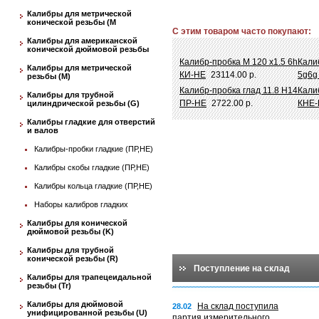
Калибры для метрической
конической резьбы (М
С этим товаром часто покупают:
Калибры для американской
конической дюймовой резьбы
Калибр-пробка М 120 х1.5 6h
Кали
Калибры для метрической
КИ-НЕ
23114.00 р.
5g6g
резьбы (М)
Калибр-пробка глад 11.8 Н14
Кали
Калибры для трубной
ПР-НЕ
2722.00 р.
КНЕ-
цилиндрической резьбы (G)
Калибры гладкие для отверстий
и валов
Калибры-пробки гладкие (ПР,НЕ)
Калибры скобы гладкие (ПР,НЕ)
Калибры кольца гладкие (ПР,НЕ)
Наборы калибров гладких
Калибры для конической
дюймовой резьбы (K)
Калибры для трубной
конической резьбы (R)
Поступление на склад
Калибры для трапецеидальной
резьбы (Tr)
Калибры для дюймовой
На склад поступила
28.02
унифицированной резьбы (U)
партия измерительного