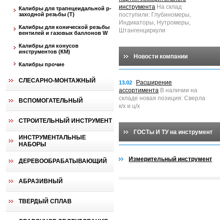
инструмента
На склад
Калибры для трапецеидальной p-
заходной резьбы (T)
поступили: Глубиномеры,
Индикаторы, Нутромеры,
Калибры для конической резьбы
Штангенциркули
вентилей и газовых баллонов W
Калибры для конусов
инструментов (КМ)
Новости компании
Калибры прочие
СЛЕСАРНО-МОНТАЖНЫЙ
Расширение
13.02
ассортимента
В наличии на
складе новая позиция: Сверла
ВСПОМОГАТЕЛЬНЫЙ
к/х и ц/х
СТРОИТЕЛЬНЫЙ ИНСТРУМЕНТ
ГОСТы И ТУ на инструмент
ИНСТРУМЕНТАЛЬНЫЕ
НАБОРЫ
Измерительный инструмент
ДЕРЕВООБРАБАТЫВАЮЩИЙ
АБРАЗИВНЫЙ
ТВЕРДЫЙ СПЛАВ