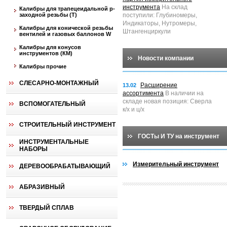
инструмента
На склад
Калибры для трапецеидальной p-
заходной резьбы (T)
поступили: Глубиномеры,
Индикаторы, Нутромеры,
Калибры для конической резьбы
Штангенциркули
вентилей и газовых баллонов W
Калибры для конусов
инструментов (КМ)
Новости компании
Калибры прочие
СЛЕСАРНО-МОНТАЖНЫЙ
Расширение
13.02
ассортимента
В наличии на
складе новая позиция: Сверла
ВСПОМОГАТЕЛЬНЫЙ
к/х и ц/х
СТРОИТЕЛЬНЫЙ ИНСТРУМЕНТ
ГОСТы И ТУ на инструмент
ИНСТРУМЕНТАЛЬНЫЕ
НАБОРЫ
Измерительный инструмент
ДЕРЕВООБРАБАТЫВАЮЩИЙ
АБРАЗИВНЫЙ
ТВЕРДЫЙ СПЛАВ