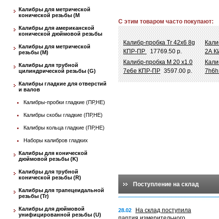
Калибры для метрической
конической резьбы (М
С этим товаром часто покупают:
Калибры для американской
конической дюймовой резьбы
Калибр-пробка Tr 42х6 8g
Кали
Калибры для метрической
КПР-ПР
17769.50 р.
2А К
резьбы (М)
Калибр-пробка М 20 х1.0
Кали
Калибры для трубной
7e6e КПР-ПР
3597.00 р.
7h6h
цилиндрической резьбы (G)
Калибры гладкие для отверстий
и валов
Калибры-пробки гладкие (ПР,НЕ)
Калибры скобы гладкие (ПР,НЕ)
Калибры кольца гладкие (ПР,НЕ)
Наборы калибров гладких
Калибры для конической
дюймовой резьбы (K)
Калибры для трубной
конической резьбы (R)
Поступление на склад
Калибры для трапецеидальной
резьбы (Tr)
Калибры для дюймовой
На склад поступила
28.02
унифицированной резьбы (U)
партия измерительного