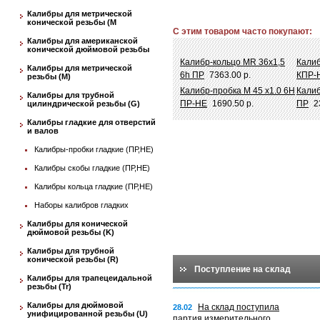
Калибры для метрической
конической резьбы (М
С этим товаром часто покупают:
Калибры для американской
конической дюймовой резьбы
Калибр-кольцо MR 36х1,5
Калиб
Калибры для метрической
6h ПР
7363.00 р.
КПР-
резьбы (М)
Калибр-пробка М 45 х1.0 6Н
Калиб
Калибры для трубной
ПР-НЕ
1690.50 р.
ПР
2
цилиндрической резьбы (G)
Калибры гладкие для отверстий
и валов
Калибры-пробки гладкие (ПР,НЕ)
Калибры скобы гладкие (ПР,НЕ)
Калибры кольца гладкие (ПР,НЕ)
Наборы калибров гладких
Калибры для конической
дюймовой резьбы (K)
Калибры для трубной
конической резьбы (R)
Поступление на склад
Калибры для трапецеидальной
резьбы (Tr)
Калибры для дюймовой
На склад поступила
28.02
унифицированной резьбы (U)
партия измерительного