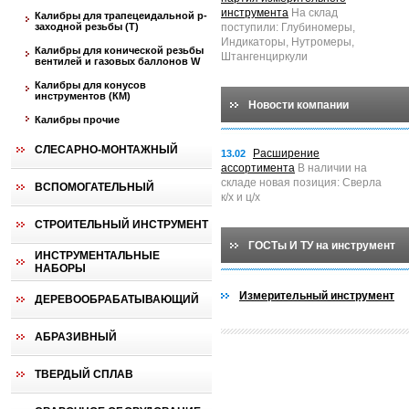
инструмента
На склад
Калибры для трапецеидальной p-
заходной резьбы (T)
поступили: Глубиномеры,
Индикаторы, Нутромеры,
Калибры для конической резьбы
Штангенциркули
вентилей и газовых баллонов W
Калибры для конусов
инструментов (КМ)
Новости компании
Калибры прочие
СЛЕСАРНО-МОНТАЖНЫЙ
Расширение
13.02
ассортимента
В наличии на
складе новая позиция: Сверла
ВСПОМОГАТЕЛЬНЫЙ
к/х и ц/х
СТРОИТЕЛЬНЫЙ ИНСТРУМЕНТ
ГОСТы И ТУ на инструмент
ИНСТРУМЕНТАЛЬНЫЕ
НАБОРЫ
Измерительный инструмент
ДЕРЕВООБРАБАТЫВАЮЩИЙ
АБРАЗИВНЫЙ
ТВЕРДЫЙ СПЛАВ