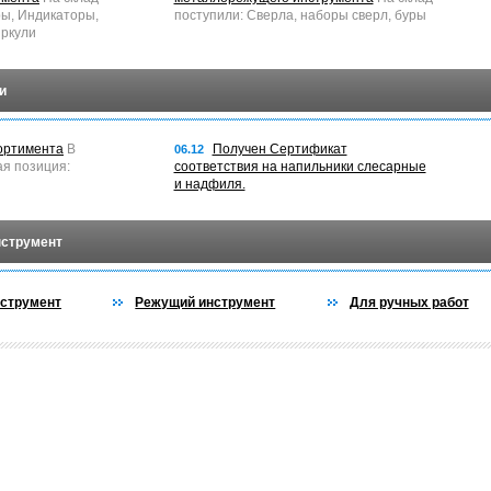
ры, Индикаторы,
поступили: Сверла, наборы сверл, буры
ркули
и
ортимента
В
Получен Сертификат
06.12
ая позиция:
соответствия на напильники слесарные
и надфиля.
нструмент
струмент
Режущий инструмент
Для ручных работ