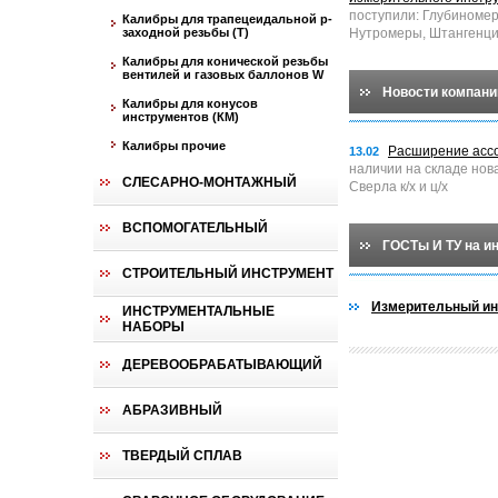
поступили: Глубиноме
Калибры для трапецеидальной p-
заходной резьбы (T)
Нутромеры, Штангенци
Калибры для конической резьбы
вентилей и газовых баллонов W
Новости компани
Калибры для конусов
инструментов (КМ)
Калибры прочие
Расширение асс
13.02
наличии на складе нов
СЛЕСАРНО-МОНТАЖНЫЙ
Сверла к/х и ц/х
ВСПОМОГАТЕЛЬНЫЙ
ГОСТы И ТУ на и
СТРОИТЕЛЬНЫЙ ИНСТРУМЕНТ
Измерительный ин
ИНСТРУМЕНТАЛЬНЫЕ
НАБОРЫ
ДЕРЕВООБРАБАТЫВАЮЩИЙ
АБРАЗИВНЫЙ
ТВЕРДЫЙ СПЛАВ