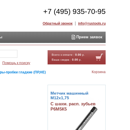
+7 (495) 935-70-95
Обратный звонок
info@rustools.ru
ты
Прием заявок
Найти
Всего к оплате :
0.00
р.
Ваша скидка :
0.00
р.
Помощь к поиску
Корзина
ры-пробки гладкие (ПР,НЕ)
Метчик машинный
М12х1,75
С шахм. расп. зубьев
Р6М5К5