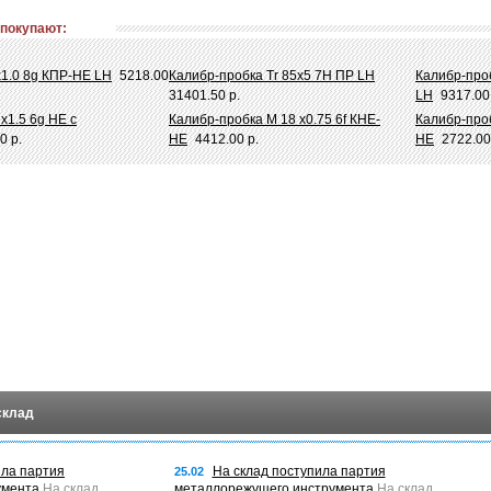
 покупают:
х1.0 8g КПР-НЕ LH
5218.00
Калибр-пробка Tr 85х5 7Н ПР LH
Калибр-проб
31401.50 р.
LH
9317.00
х1.5 6g НЕ с
Калибр-пробка М 18 х0.75 6f КНЕ-
Калибр-проб
0 р.
НЕ
4412.00 р.
НЕ
2722.00
склад
ила партия
На склад поступила партия
25.02
умента
На склад
металлорежущего инструмента
На склад