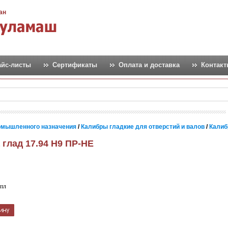
ан
айс-листы
Сертификаты
Оплата и доставка
Контак
омышленного назначения
/
Калибры гладкие для отверстий и валов
/
Калиб
 глад 17.94 Н9 ПР-НЕ
пл