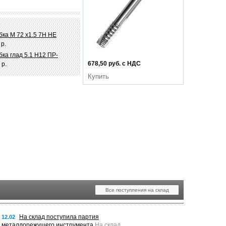
ка М 72 х1.5 7Н НЕ
 р.
ка глад 5.1 Н12 ПР-
678,50 руб. с НДС
 р.
Купить
Все поступления на склад
На склад поступила партия
12.02
металлорежущего инструмента
На склад