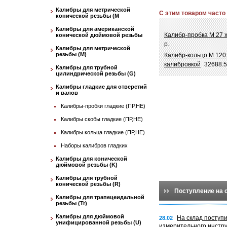
Калибры для метрической
С этим товаром часто
конической резьбы (М
Калибры для американской
Калибр-пробка М 27 
конической дюймовой резьбы
р.
Калибры для метрической
резьбы (М)
Калибр-кольцо М 120 
калибровкой
32688.5
Калибры для трубной
цилиндрической резьбы (G)
Калибры гладкие для отверстий
и валов
Калибры-пробки гладкие (ПР,НЕ)
Калибры скобы гладкие (ПР,НЕ)
Калибры кольца гладкие (ПР,НЕ)
Наборы калибров гладких
Калибры для конической
дюймовой резьбы (K)
Калибры для трубной
конической резьбы (R)
Поступление на 
Калибры для трапецеидальной
резьбы (Tr)
Калибры для дюймовой
На склад поступ
28.02
унифицированной резьбы (U)
измерительного инстр