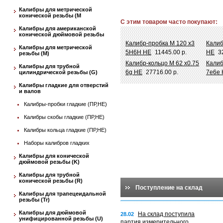
Калибры для метрической
конической резьбы (М
С этим товаром часто покупают:
Калибры для американской
конической дюймовой резьбы
Калибр-пробка М 120 х3
Калиб
Калибры для метрической
5Н6Н НЕ
11445.00 р.
НЕ
3
резьбы (М)
Калибр-кольцо М 62 х0.75
Калиб
Калибры для трубной
6g НЕ
27716.00 р.
7e6e 
цилиндрической резьбы (G)
Калибры гладкие для отверстий
и валов
Калибры-пробки гладкие (ПР,НЕ)
Калибры скобы гладкие (ПР,НЕ)
Калибры кольца гладкие (ПР,НЕ)
Наборы калибров гладких
Калибры для конической
дюймовой резьбы (K)
Калибры для трубной
конической резьбы (R)
Поступление на склад
Калибры для трапецеидальной
резьбы (Tr)
Калибры для дюймовой
На склад поступила
28.02
унифицированной резьбы (U)
партия измерительного