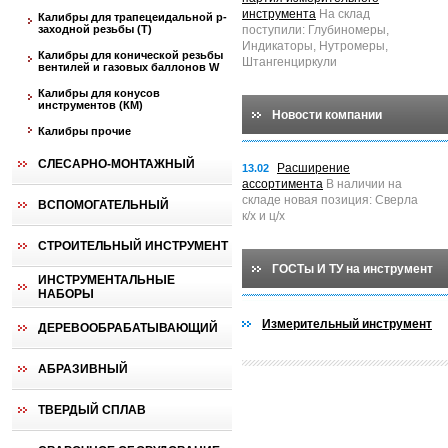
инструмента
На склад
Калибры для трапецеидальной p-
заходной резьбы (T)
поступили: Глубиномеры,
Индикаторы, Нутромеры,
Калибры для конической резьбы
Штангенциркули
вентилей и газовых баллонов W
Калибры для конусов
инструментов (КМ)
Новости компании
Калибры прочие
СЛЕСАРНО-МОНТАЖНЫЙ
Расширение
13.02
ассортимента
В наличии на
складе новая позиция: Сверла
ВСПОМОГАТЕЛЬНЫЙ
к/х и ц/х
СТРОИТЕЛЬНЫЙ ИНСТРУМЕНТ
ГОСТы И ТУ на инструмент
ИНСТРУМЕНТАЛЬНЫЕ
НАБОРЫ
Измерительный инструмент
ДЕРЕВООБРАБАТЫВАЮЩИЙ
АБРАЗИВНЫЙ
ТВЕРДЫЙ СПЛАВ