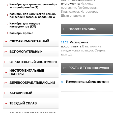
инструмента
На склад
Калибры для трапецеидальной p-
заходной резьбы (T)
поступили: Глубиномеры,
Индикаторы, Нутромеры,
Калибры для конической резьбы
Штангенциркули
вентилей и газовых баллонов W
Калибры для конусов
инструментов (КМ)
Новости компании
Калибры прочие
СЛЕСАРНО-МОНТАЖНЫЙ
Расширение
13.02
ассортимента
В наличии на
складе новая позиция: Сверла
ВСПОМОГАТЕЛЬНЫЙ
к/х и ц/х
СТРОИТЕЛЬНЫЙ ИНСТРУМЕНТ
ГОСТы И ТУ на инструмент
ИНСТРУМЕНТАЛЬНЫЕ
НАБОРЫ
Измерительный инструмент
ДЕРЕВООБРАБАТЫВАЮЩИЙ
АБРАЗИВНЫЙ
ТВЕРДЫЙ СПЛАВ