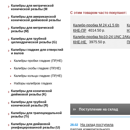
Калибры для метрической
конической резьбы (М
С этим товаром часто покупают:
Калибры для американской
конической дюймовой резьбы
Калибр-пробка М 24 х1.5 6h
К
Калибры для метрической
КНЕ-ПР
4014.50 р.
Н
резьбы (М)
Калибр-пробка No10-24 UNC 2A
К
Калибры для трубной
КНЕ-НЕ
3975.50 р.
П
цилиндрической резьбы (G)
Калибры гладкие для отверстий
и валов
Калибры-пробки гладкие (ПР,НЕ)
Калибры скобы гладкие (ПР,НЕ)
Калибры кольца гладкие (ПР,НЕ)
Наборы калибров гладких
Калибры для конической
дюймовой резьбы (K)
Калибры для трубной
конической резьбы (R)
Поступление на склад
Калибры для трапецеидальной
резьбы (Tr)
Калибры для дюймовой
На склад поступила
28.02
унифицированной резьбы (U)
партия измерительного