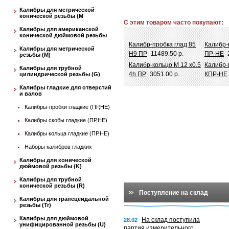
Калибры для метрической
конической резьбы (М
С этим товаром часто покупают:
Калибры для американской
конической дюймовой резьбы
Калибр-пробка глад 85
Калибр-
Калибры для метрической
Н9 ПР
11489.50 р.
ПР-НЕ
резьбы (М)
Калибр-кольцо М 12 х0.5
Калибр-
Калибры для трубной
4h ПР
3051.00 р.
КПР-НЕ
цилиндрической резьбы (G)
Калибры гладкие для отверстий
и валов
Калибры-пробки гладкие (ПР,НЕ)
Калибры скобы гладкие (ПР,НЕ)
Калибры кольца гладкие (ПР,НЕ)
Наборы калибров гладких
Калибры для конической
дюймовой резьбы (K)
Калибры для трубной
конической резьбы (R)
Поступление на склад
Калибры для трапецеидальной
резьбы (Tr)
Калибры для дюймовой
На склад поступила
28.02
унифицированной резьбы (U)
партия измерительного