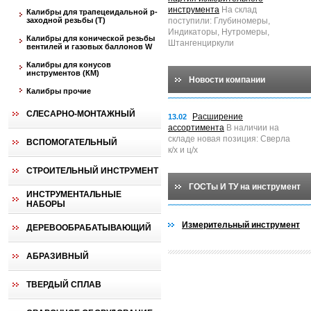
инструмента
На склад
Калибры для трапецеидальной p-
заходной резьбы (T)
поступили: Глубиномеры,
Индикаторы, Нутромеры,
Калибры для конической резьбы
Штангенциркули
вентилей и газовых баллонов W
Калибры для конусов
инструментов (КМ)
Новости компании
Калибры прочие
СЛЕСАРНО-МОНТАЖНЫЙ
Расширение
13.02
ассортимента
В наличии на
складе новая позиция: Сверла
ВСПОМОГАТЕЛЬНЫЙ
к/х и ц/х
СТРОИТЕЛЬНЫЙ ИНСТРУМЕНТ
ГОСТы И ТУ на инструмент
ИНСТРУМЕНТАЛЬНЫЕ
НАБОРЫ
Измерительный инструмент
ДЕРЕВООБРАБАТЫВАЮЩИЙ
АБРАЗИВНЫЙ
ТВЕРДЫЙ СПЛАВ