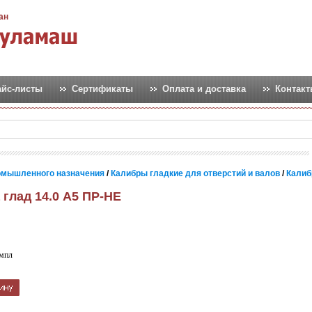
ан
айс-листы
Сертификаты
Оплата и доставка
Контак
омышленного назначения
/
Калибры гладкие для отверстий и валов
/
Калиб
 глад 14.0 A5 ПР-НЕ
мпл