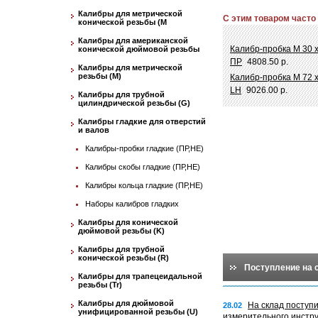
Калибры для метрической
С этим товаром часто
конической резьбы (М
Калибры для американской
Калибр-пробка М 30 х
конической дюймовой резьбы
ПР
4808.50 р.
Калибры для метрической
резьбы (М)
Калибр-пробка М 72 
LH
9026.00 р.
Калибры для трубной
цилиндрической резьбы (G)
Калибры гладкие для отверстий
и валов
Калибры-пробки гладкие (ПР,НЕ)
Калибры скобы гладкие (ПР,НЕ)
Калибры кольца гладкие (ПР,НЕ)
Наборы калибров гладких
Калибры для конической
дюймовой резьбы (K)
Калибры для трубной
конической резьбы (R)
Поступление на 
Калибры для трапецеидальной
резьбы (Tr)
Калибры для дюймовой
На склад поступ
28.02
унифицированной резьбы (U)
измерительного инстр