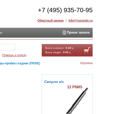
+7 (495) 935-70-95
Обратный звонок
info@rustools.ru
ты
Прием заявок
Найти
Всего к оплате :
0.00
р.
Ваша скидка :
0.00
р.
Помощь к поиску
Корзина
ры-пробки гладкие (ПР,НЕ)
Сверло к/х
12 Р6М5