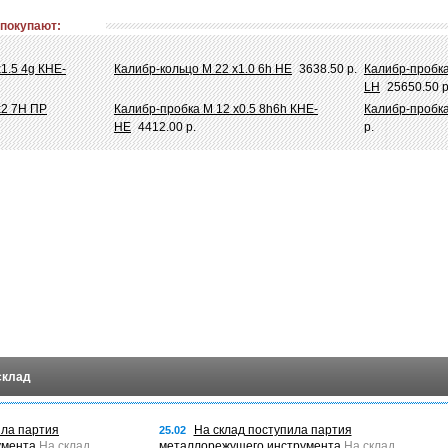
 покупают:
1.5 4g КНЕ-
Калибр-кольцо М 22 х1.0 6h НЕ
3638.50 р.
Калибр-пробка
LH
25650.50 р
х2 7Н ПР
Калибр-пробка М 12 х0.5 8h6h КНЕ-
Калибр-пробка
НЕ
4412.00 р.
р.
склад
ила партия
На склад поступила партия
25.02
умента
На склад
металлорежущего инструмента
На склад