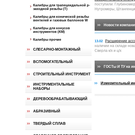
поступили: Глубиноме
Калибры для трапецеидальной p-
заходной резьбы (T)
Нутромеры, Штангенци
Калибры для конической резьбы
вентилей и газовых баллонов W
Новости компани
Калибры для конусов
инструментов (КМ)
Калибры прочие
Расширение асс
13.02
наличии на складе нов
СЛЕСАРНО-МОНТАЖНЫЙ
Сверла к/х и ц/х
ВСПОМОГАТЕЛЬНЫЙ
ГОСТы И ТУ на и
СТРОИТЕЛЬНЫЙ ИНСТРУМЕНТ
Измерительный ин
ИНСТРУМЕНТАЛЬНЫЕ
НАБОРЫ
ДЕРЕВООБРАБАТЫВАЮЩИЙ
АБРАЗИВНЫЙ
ТВЕРДЫЙ СПЛАВ