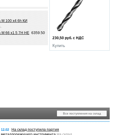
 М 100 х4 6h КИ
.
 М 66 х1.5 7Н НЕ
6359.50
230,50 руб. с НДС
Купить
Все поступления на склад
На склад поступила партия
12.02
металлорежущего инструмента
На склад