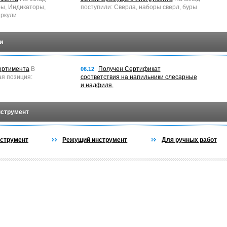
ры, Индикаторы,
поступили: Сверла, наборы сверл, буры
ркули
и
ортимента
В
Получен Сертификат
06.12
ая позиция:
соответствия на напильники слесарные
и надфиля.
нструмент
струмент
Режущий инструмент
Для ручных работ