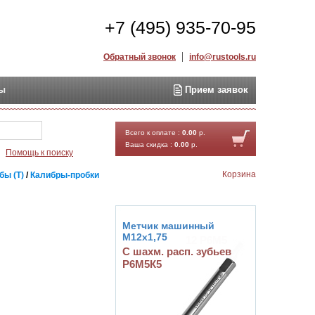
+7 (495) 935-70-95
Обратный звонок
info@rustools.ru
ты
Прием заявок
Найти
Всего к оплате :
0.00
р.
Ваша скидка :
0.00
р.
Помощь к поиску
Корзина
бы (T)
/
Калибры-пробки
Метчик машинный
М12х1,75
С шахм. расп. зубьев
Р6М5К5