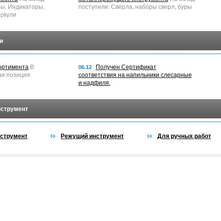
ры, Индикаторы,
поступили: Сверла, наборы сверл, буры
ркули
и
ортимента
В
Получен Сертификат
06.12
ая позиция:
соответствия на напильники слесарные
и надфиля.
нструмент
струмент
Режущий инструмент
Для ручных работ