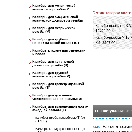
Калибры для метрической
конической резьбы (М
С этим товаром часто
Калибры для американской
конической дюймовой резьбы
Калибр-пробка Tr 32
Калибры для метрической
12471.00 р.
резьбы (М)
Калибр-пробка М 16 х
Калибры для трубной
КИ
3597.00 р.
цилиндрической резьбы (G)
Калибры гладкие для отверстий
и валов
Калибры для конической
дюймовой резьбы (K)
Калибры для трубной
конической резьбы (R)
Калибры для трапецеидальной
резьбы (Tr)
Калибры для дюймовой
унифицированной резьбы (U)
Калибры для трапецеидальной p-
заходной резьбы (T)
Поступление на 
калибры-пробки резьбовые Tr(p)
(ПР,НЕ)
На склад поступ
28.02
Калибры кольца резьбовые Tr (p)
измерительного инстр