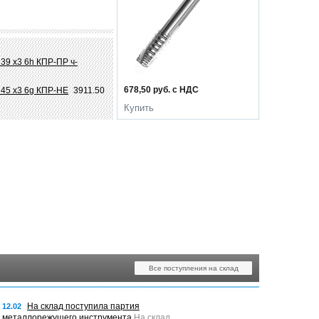
39 х3 6h КПР-ПР ч-
678,50 руб. с НДС
 45 х3 6g КПР-НЕ
3911.50
Купить
Все поступления на склад
На склад поступила партия
12.02
металлорежущего инструмента
На склад