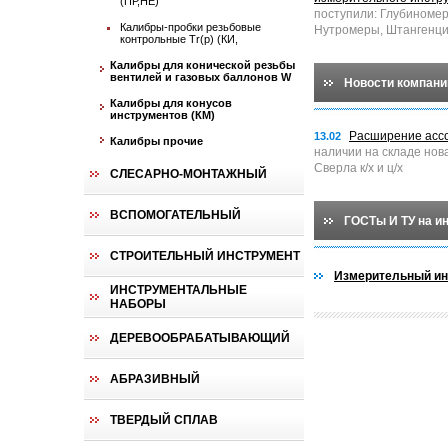
(ПР,НЕ)
поступили: Глубиноме
Калибры-пробки резьбовые
Нутромеры, Штангенци
контрольные Tr(p) (КИ,
Калибры для конической резьбы
вентилей и газовых баллонов W
Новости компани
Калибры для конусов
инструментов (КМ)
Расширение асс
13.02
Калибры прочие
наличии на складе нов
Сверла к/х и ц/х
СЛЕСАРНО-МОНТАЖНЫЙ
ВСПОМОГАТЕЛЬНЫЙ
ГОСТы И ТУ на и
СТРОИТЕЛЬНЫЙ ИНСТРУМЕНТ
Измерительный ин
ИНСТРУМЕНТАЛЬНЫЕ
НАБОРЫ
ДЕРЕВООБРАБАТЫВАЮЩИЙ
АБРАЗИВНЫЙ
ТВЕРДЫЙ СПЛАВ