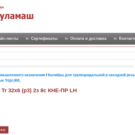
ан
айс-листы
Сертификаты
Оплата и доставка
Контак
омышленного назначения
/
Калибры для трапецеидальной p-заходной резь
 Tr(p) (КИ,
Tr 32х6 (р3) 2з 8c КНЕ-ПР LH