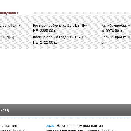
 покупают:
х3 8g КНЕ-ПР
Калибр-пробка глад 21.5 Е9 ПР-
Калибр-пробка М 
НЕ
3385.00 р.
ж
6978.50 р.
1.0 7g6g
Калибр-пробка глад 9.86 Н6 ПР-
Калибр-пробка М
НЕ
2722.00 р.
р.
склад
ила партия
На склад поступила партия
25.02
умента
На склад
металлорежущего инструмента
На склад