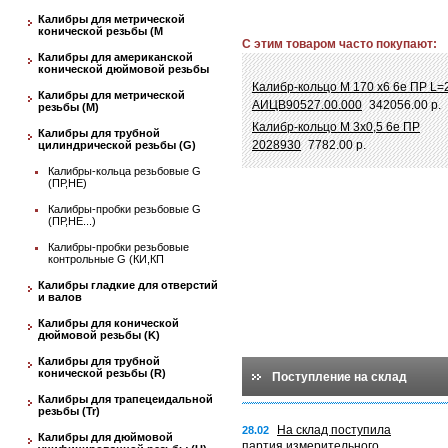
Калибры для метрической
конической резьбы (М
С этим товаром часто покупают:
Калибры для американской
конической дюймовой резьбы
Калибр-кольцо М 170 х6 6e ПР L=
Калибры для метрической
АИЦВ90527.00.000
342056.00 р.
резьбы (М)
Калибр-кольцо M 3х0,5 6e ПР
Калибры для трубной
2028930
7782.00 р.
цилиндрической резьбы (G)
Калибры-кольца резьбовые G
(ПР,НЕ)
Калибры-пробки резьбовые G
(ПР,НЕ...)
Калибры-пробки резьбовые
контрольные G (КИ,КП
Калибры гладкие для отверстий
и валов
Калибры для конической
дюймовой резьбы (K)
Калибры для трубной
конической резьбы (R)
Поступление на склад
Калибры для трапецеидальной
резьбы (Tr)
На склад поступила
28.02
Калибры для дюймовой
партия измерительного