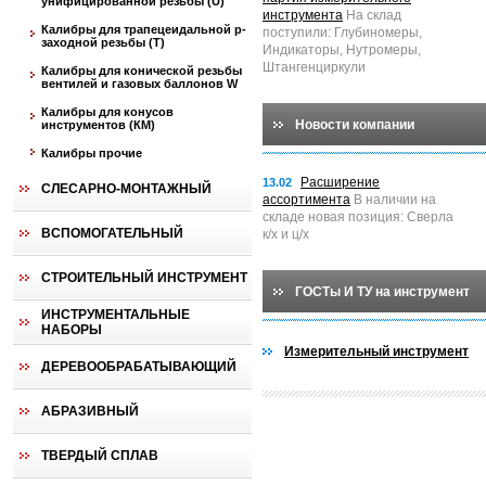
унифицированной резьбы (U)
инструмента
На склад
Калибры для трапецеидальной p-
поступили: Глубиномеры,
заходной резьбы (T)
Индикаторы, Нутромеры,
Штангенциркули
Калибры для конической резьбы
вентилей и газовых баллонов W
Калибры для конусов
Новости компании
инструментов (КМ)
Калибры прочие
Расширение
13.02
СЛЕСАРНО-МОНТАЖНЫЙ
ассортимента
В наличии на
складе новая позиция: Сверла
ВСПОМОГАТЕЛЬНЫЙ
к/х и ц/х
СТРОИТЕЛЬНЫЙ ИНСТРУМЕНТ
ГОСТы И ТУ на инструмент
ИНСТРУМЕНТАЛЬНЫЕ
НАБОРЫ
Измерительный инструмент
ДЕРЕВООБРАБАТЫВАЮЩИЙ
АБРАЗИВНЫЙ
ТВЕРДЫЙ СПЛАВ