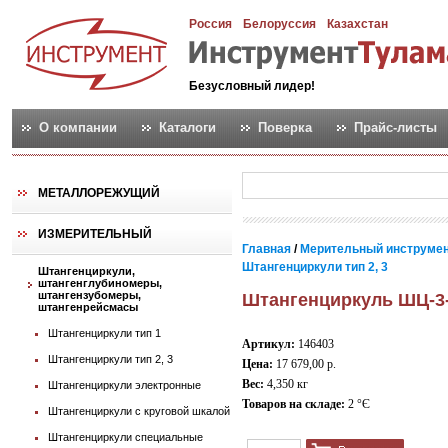
Россия
Белоруссия
Казахстан
Безусловный лидер!
О компании
Каталоги
Поверка
Прайс-листы
МЕТАЛЛОРЕЖУЩИЙ
ИЗМЕРИТЕЛЬНЫЙ
Главная
/
Мерительный инструме
Штангенциркули тип 2, 3
Штангенциркули,
штангенглубиномеры,
штангензубомеры,
Штангенциркуль ШЦ-3- 
штангенрейсмасы
Штангенциркули тип 1
Артикул:
146403
Штангенциркули тип 2, 3
Цена:
17 679,00 р.
Вес:
4,350 кг
Штангенциркули электронные
Товаров на складе:
2 °Є
Штангенциркули с круговой шкалой
Штангенциркули специальные