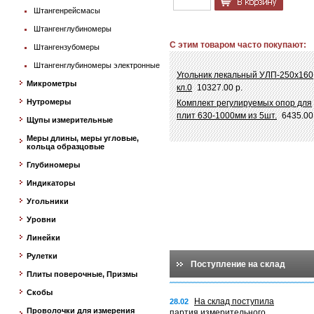
Штангенрейсмасы
Штангенглубиномеры
С этим товаром часто покупают:
Штангензубомеры
Штангенглубиномеры электронные
Угольник лекальный УЛП-250х160
Микрометры
кл.0
10327.00 р.
Нутромеры
Комплект регулируемых опор для
плит 630-1000мм из 5шт.
6435.00
Щупы измерительные
Меры длины, меры угловые,
кольца образцовые
Глубиномеры
Индикаторы
Угольники
Уровни
Линейки
Рулетки
Поступление на склад
Плиты поверочные, Призмы
Скобы
На склад поступила
28.02
Проволочки для измерения
партия измерительного