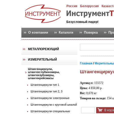
Россия
Белоруссия
Казахст
Безусловный лидер!
О компании
Каталоги
Поверка
Пр
МЕТАЛЛОРЕЖУЩИЙ
ИЗМЕРИТЕЛЬНЫЙ
Главная
/
Мерительны
Штангенциркули,
Штангенциркул
штангенглубиномеры,
штангензубомеры,
штангенрейсмасы
Артикул:
155572
Штангенциркули тип 1
Цена:
4 850,00 р.
Штангенциркули тип 2, 3
Вес:
0,670 кг
Штангенциркули электронные
Товаров на складе:
154 
Штангенциркули с круговой шкалой
Штангенциркули специальные