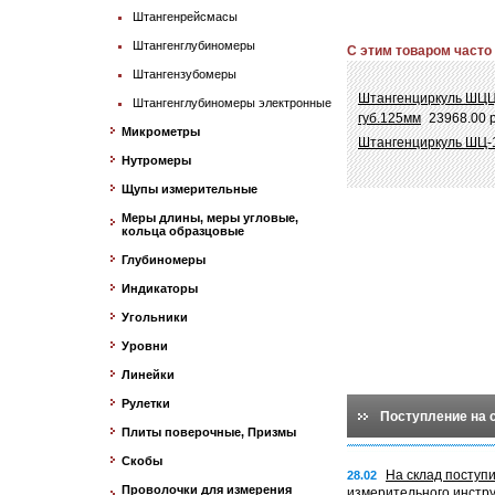
Штангенрейсмасы
Штангенглубиномеры
С этим товаром часто
Штангензубомеры
Штангенциркуль ШЦЦ-
Штангенглубиномеры электронные
губ.125мм
23968.00 р
Микрометры
Штангенциркуль ШЦ-1
Нутромеры
Щупы измерительные
Меры длины, меры угловые,
кольца образцовые
Глубиномеры
Индикаторы
Угольники
Уровни
Линейки
Рулетки
Поступление на 
Плиты поверочные, Призмы
Скобы
На склад поступ
28.02
Проволочки для измерения
измерительного инстр