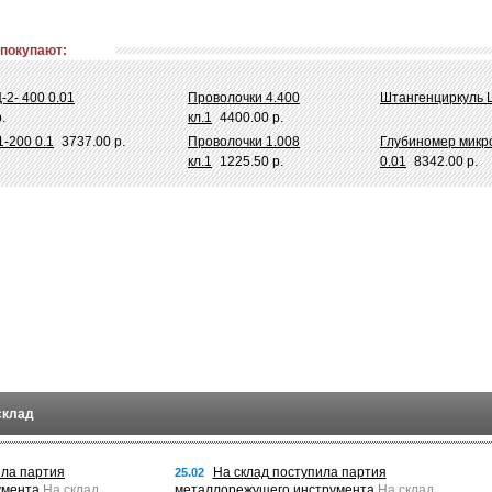
 покупают:
2- 400 0.01
Проволочки 4.400
Штангенциркуль 
.
кл.1
4400.00 р.
-200 0.1
3737.00 р.
Проволочки 1.008
Глубиномер микр
кл.1
1225.50 р.
0.01
8342.00 р.
склад
ила партия
На склад поступила партия
25.02
умента
На склад
металлорежущего инструмента
На склад