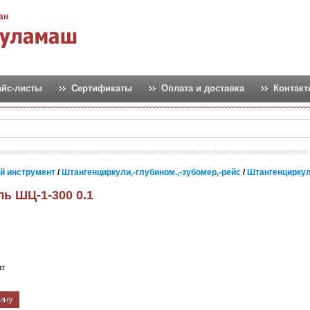
ан
айс-листы
Сертификаты
Оплата и доставка
Контак
й инструмент
/
Штангенциркули,-глубином.,-зубомер,-рейс
/
Штангенциркул
ь ШЦ-1-300 0.1
шт