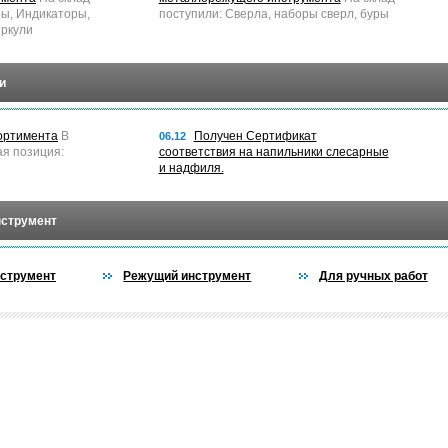
ры, Индикаторы,
поступили: Сверла, наборы сверл, буры
ркули
и
ортимента
В
Получен Сертификат
06.12
ая позиция:
соответствия на напильники слесарные
и надфиля.
нструмент
струмент
Режущий инструмент
Для ручных работ