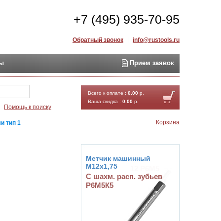
+7 (495) 935-70-95
Обратный звонок
info@rustools.ru
ты
Прием заявок
Найти
Всего к оплате :
0.00
р.
Ваша скидка :
0.00
р.
Помощь к поиску
Корзина
и тип 1
Метчик машинный
М12х1,75
С шахм. расп. зубьев
Р6М5К5