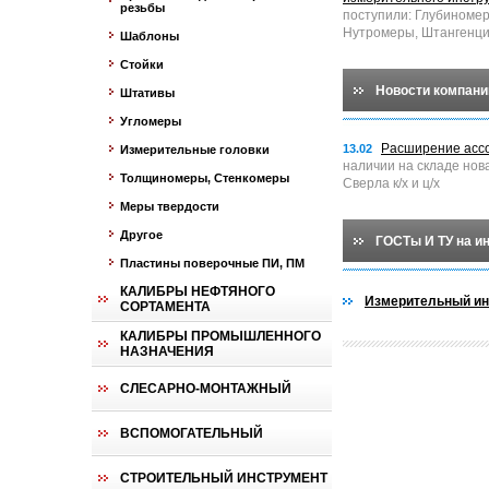
резьбы
поступили: Глубиноме
Нутромеры, Штангенци
Шаблоны
Стойки
Новости компани
Штативы
Угломеры
Расширение асс
13.02
Измерительные головки
наличии на складе нов
Толщиномеры, Стенкомеры
Сверла к/х и ц/х
Меры твердости
Другое
ГОСТы И ТУ на и
Пластины поверочные ПИ, ПМ
КАЛИБРЫ НЕФТЯНОГО
Измерительный ин
СОРТАМЕНТА
КАЛИБРЫ ПРОМЫШЛЕННОГО
НАЗНАЧЕНИЯ
СЛЕСАРНО-МОНТАЖНЫЙ
ВСПОМОГАТЕЛЬНЫЙ
СТРОИТЕЛЬНЫЙ ИНСТРУМЕНТ