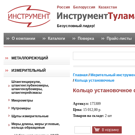
Россия
Белоруссия
Казахстан
Безусловный лидер!
О компании
Каталоги
Поверка
Прайс-листы
МЕТАЛЛОРЕЖУЩИЙ
ИЗМЕРИТЕЛЬНЫЙ
Главная
/
Мерительный инструме
/
Кольца установочные
Штангенциркули,
штангенглубиномеры,
штангензубомеры,
Кольцо установочное d
штангенрейсмасы
Микрометры
Артикул:
175309
Нутромеры
Цена:
15 012,00 р.
Товаров на складе:
2 шт
Щупы измерительные
Меры длины, меры угловые,
кольца образцовые