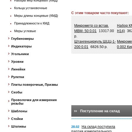
Наборы мер концевых (КМД)
Кольца установочные
С этим товаром часто покупают:
Меры длины концевые (КМД)
Принадлежности к КМД
Микрометр со встав.
Набор КМ
МВМ- 50 0.01
13317.00
Н14)
36
Меры угловые
р.
Глубиномеры
Штангенциркуль ШЦЦ-1-
Микроме
Индикаторы
200 0.01
6826.50 р.
0.002 К
Угольники
Уровни
Линейки
Рулетки
Плиты поверочные, Призмы
Скобы
Проволочки для измерения
резьбы
Поступление на склад
Шаблоны
Стойки
Штативы
На склад поступила
28.02
партия измерительного