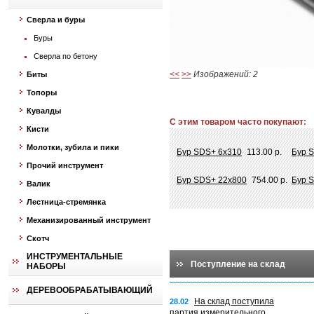
Сверла и буры
Буры
Сверла по бетону
<<
>>
Изображений: 2
Биты
Топоры
Кувалды
С этим товаром часто покупают:
Кисти
Молотки, зубила и пики
Бур SDS+ 6х310
113.00 р.
Бур 
Прочий инструмент
Бур SDS+ 22х800
754.00 р.
Бур 
Валик
Лестница-стремянка
Механизированный инструмент
Скотч
ИНСТРУМЕНТАЛЬНЫЕ
Поступление на склад
НАБОРЫ
ДЕРЕВООБРАБАТЫВАЮЩИЙ
На склад поступила
28.02
партия измерительного