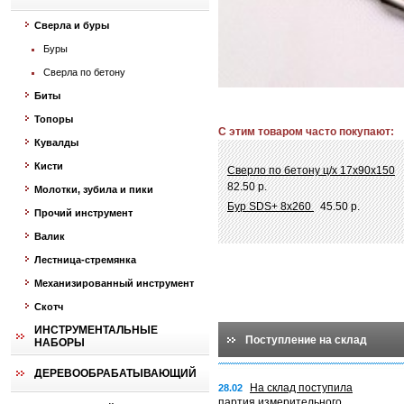
Сверла и буры
Буры
Сверла по бетону
Биты
Топоры
С этим товаром часто покупают:
Кувалды
Кисти
Сверло по бетону ц/х 17х90х150
82.50 р.
Молотки, зубила и пики
Бур SDS+ 8х260
45.50 р.
Прочий инструмент
Валик
Лестница-стремянка
Механизированный инструмент
Скотч
ИНСТРУМЕНТАЛЬНЫЕ
Поступление на склад
НАБОРЫ
ДЕРЕВООБРАБАТЫВАЮЩИЙ
На склад поступила
28.02
партия измерительного